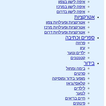
איפה לישון בצפון
איפה לישון במרכז
איפה לישון בדרום
אטרקציות
אטרקציות ופעילויות צפון
אטרקציות ופעילויות מרכז
אטרקציות ופעילויות דרום
ספרים וכתיבה
פרוזה
עיון
ילדים ונוער
קטנטנים
בידור
בימה ומחול
סרטים
מופעי בידור ומוסיקה
קלאסי/ג’אז
לילדים
לנוער
חיים בריאים
פינוקים