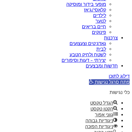
מופעי בידור ומוסיקה
קלאסי/ג’אז
לילדים
לנוער
חיים בריאים
פינוקים
צרכנות
גאדג’טים וצעצועים
לבית
לשטח ולחיק הטבע
יצירתי – דעות וסיפורים
חדשות ומבצעים
דילוג לתוכן
פתח סרגל נגישות
כלי נגישות
הגדל טקסט
הקטן טקסט
גווני אפור
ניגודיות גבוהה
ניגודיות הפוכה