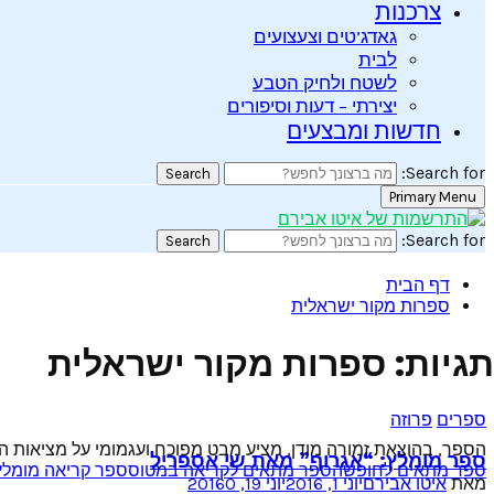
צרכנות
גאדג’טים וצעצועים
לבית
לשטח ולחיק הטבע
יצירתי – דעות וסיפורים
חדשות ומבצעים
Search for:
Search
Primary Menu
Search for:
Search
דף הבית
ספרות מקור ישראלית
תגיות: ספרות מקור ישראלית
ספרים
פרוזה
הספר, בהוצאת זמורה מודן, מציע מבט מפוכח ועגמומי על מציאות הח
ספר מומלץ: “אגרוף” מאת שי אספריל
ספר מתאים לחופשה
ספר מתאים לקריאה במטוס
ספר קריאה מומלץ
מאת
איטו אבירם
יוני 1, 2016
יוני 19, 2016
0