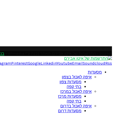
Please enter an Access Token
@2021 - התרשמות של איטו אבירם. האתר נבנה ע"י YBPmedia
בני
tagram
Pinterest
Google
Linkedin
Youtube
Email
Soundcloud
Rss
מסעדות
איפה לאכול בצפון
מסעדות צפון
בתי קפה
איפה לאכול במרכז
מסעדות מרכז
בתי קפה
איפה לאכול בדרום
מסעדות דרום