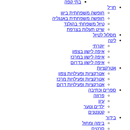
בתי קפה
חו”ל
חופשה משפחתית ביוון
חופשה משפחתית באנגליה
טיול משפחתי בהולנד
שייט תעלות בצרפת
מסלול לטיול
לינה
יוקרתי
איפה לישון בצפון
איפה לישון במרכז
איפה לישון בדרום
אטרקציות
אטרקציות ופעילויות צפון
אטרקציות ופעילויות מרכז
אטרקציות ופעילויות דרום
ספרים וכתיבה
פרוזה
עיון
ילדים ונוער
קטנטנים
בידור
בימה ומחול
סרטים