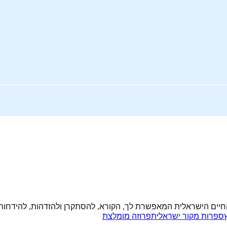
יים הישראלית המאפשרת לך, הקורא, להסתקרן ולהזדהות, להידחות ול
ספרות מקור ישראלית
פרוזה מומלצת