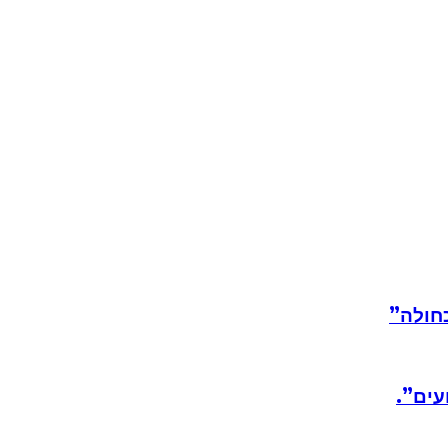
חולה”
עים”.