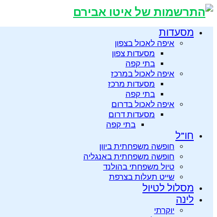
מסעדות
איפה לאכול בצפון
מסעדות צפון
בתי קפה
איפה לאכול במרכז
מסעדות מרכז
בתי קפה
איפה לאכול בדרום
מסעדות דרום
בתי קפה
חו”ל
חופשה משפחתית ביוון
חופשה משפחתית באנגליה
טיול משפחתי בהולנד
שייט תעלות בצרפת
מסלול לטיול
לינה
יוקרתי