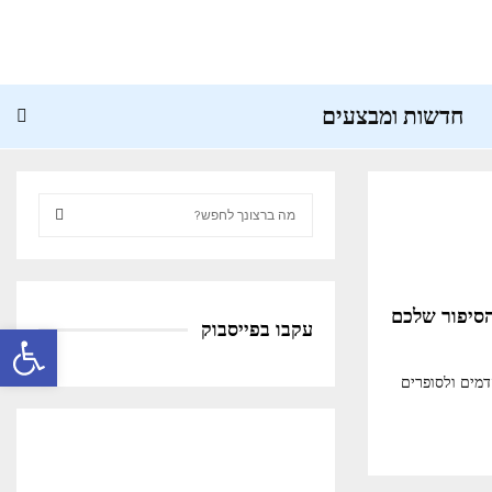
חדשות ומבצעים
S
e
a
S
r
c
E
הסיפור שלכם
h
עקבו בפייסבוק
פתח סרגל נגישות
f
A
o
דמים ולסופרים
R
r
:
C
H