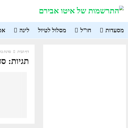
מסעדות
חו”ל
מסלול לטיול
לינה
אט
דף הבית
סדנת כת
תגיות: ס