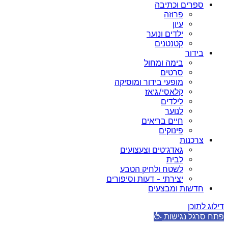
ספרים וכתיבה
פרוזה
עיון
ילדים ונוער
קטנטנים
בידור
בימה ומחול
סרטים
מופעי בידור ומוסיקה
קלאסי/ג’אז
לילדים
לנוער
חיים בריאים
פינוקים
צרכנות
גאדג’טים וצעצועים
לבית
לשטח ולחיק הטבע
יצירתי – דעות וסיפורים
חדשות ומבצעים
דילוג לתוכן
פתח סרגל נגישות