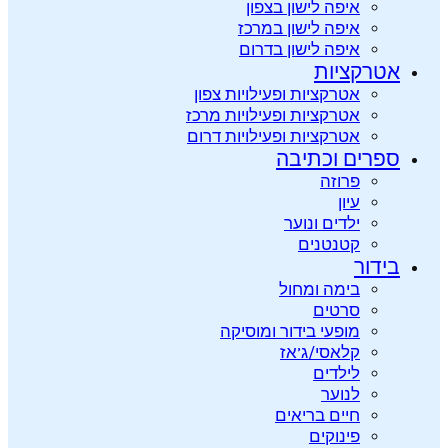
איפה לישון בצפון
איפה לישון במרכז
איפה לישון בדרום
אטרקציות
אטרקציות ופעילויות צפון
אטרקציות ופעילויות מרכז
אטרקציות ופעילויות דרום
ספרים וכתיבה
פרוזה
עיון
ילדים ונוער
קטנטנים
בידור
בימה ומחול
סרטים
מופעי בידור ומוסיקה
קלאסי/ג’אז
לילדים
לנוער
חיים בריאים
פינוקים