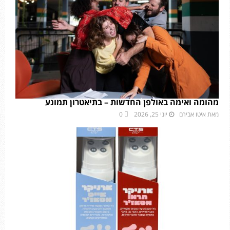
מהומה ואימה באולפן החדשות – בתיאטרון תמונע
מאת
איטו אבירם
יוני 25, 2026
0