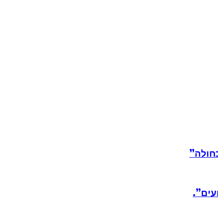
חולה”
עים”.