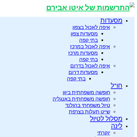
מסעדות
איפה לאכול בצפון
מסעדות צפון
בתי קפה
איפה לאכול במרכז
מסעדות מרכז
בתי קפה
איפה לאכול בדרום
מסעדות דרום
בתי קפה
חו”ל
חופשה משפחתית ביוון
חופשה משפחתית באנגליה
טיול משפחתי בהולנד
שייט תעלות בצרפת
מסלול לטיול
לינה
יוקרתי