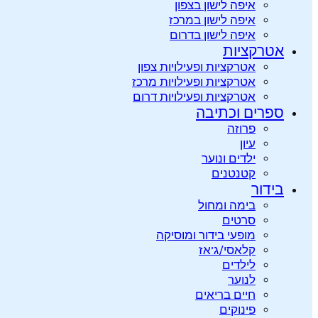
איפה לישון בצפון
איפה לישון במרכז
איפה לישון בדרום
אטרקציות
אטרקציות ופעילויות צפון
אטרקציות ופעילויות מרכז
אטרקציות ופעילויות דרום
ספרים וכתיבה
פרוזה
עיון
ילדים ונוער
קטנטנים
בידור
בימה ומחול
סרטים
מופעי בידור ומוסיקה
קלאסי/ג’אז
לילדים
לנוער
חיים בריאים
פינוקים