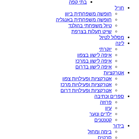
בתי קפה
חו”ל
חופשה משפחתית ביוון
חופשה משפחתית באנגליה
טיול משפחתי בהולנד
שייט תעלות בצרפת
מסלול לטיול
לינה
יוקרתי
איפה לישון בצפון
איפה לישון במרכז
איפה לישון בדרום
אטרקציות
אטרקציות ופעילויות צפון
אטרקציות ופעילויות מרכז
אטרקציות ופעילויות דרום
ספרים וכתיבה
פרוזה
עיון
ילדים ונוער
קטנטנים
בידור
בימה ומחול
סרטים