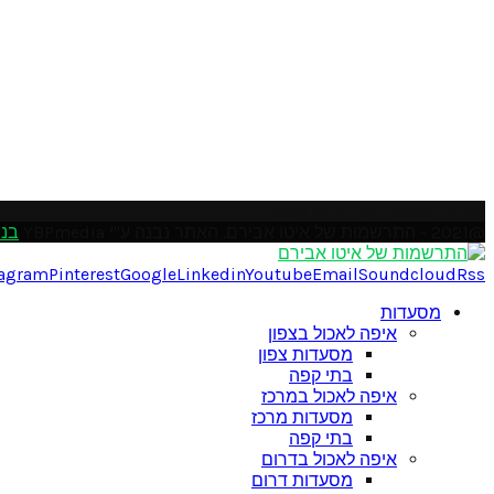
Please enter an Access Token
@2021 - התרשמות של איטו אבירם. האתר נבנה ע"י YBPmedia
בני
tagram
Pinterest
Google
Linkedin
Youtube
Email
Soundcloud
Rss
מסעדות
איפה לאכול בצפון
מסעדות צפון
בתי קפה
איפה לאכול במרכז
מסעדות מרכז
בתי קפה
איפה לאכול בדרום
מסעדות דרום