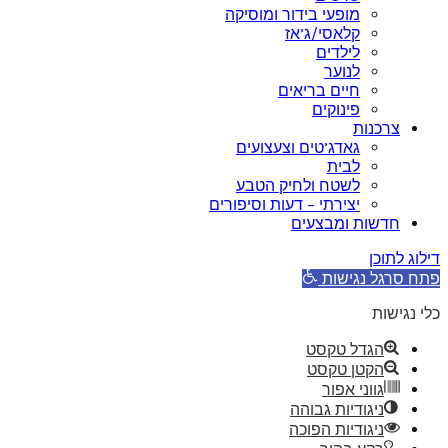
מופעי בידור ומוסיקה
קלאסי/ג’אז
לילדים
לנוער
חיים בריאים
פינוקים
צרכנות
גאדג’טים וצעצועים
לבית
לשטח ולחיק הטבע
יצירתי – דעות וסיפורים
חדשות ומבצעים
דילוג לתוכן
פתח סרגל נגישות
כלי נגישות
הגדל טקסט
הקטן טקסט
גווני אפור
ניגודיות גבוהה
ניגודיות הפוכה