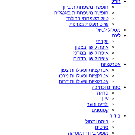
חו”ל
חופשה משפחתית ביוון
חופשה משפחתית באנגליה
טיול משפחתי בהולנד
שייט תעלות בצרפת
מסלול לטיול
לינה
יוקרתי
איפה לישון בצפון
איפה לישון במרכז
איפה לישון בדרום
אטרקציות
אטרקציות ופעילויות צפון
אטרקציות ופעילויות מרכז
אטרקציות ופעילויות דרום
ספרים וכתיבה
פרוזה
עיון
ילדים ונוער
קטנטנים
בידור
בימה ומחול
סרטים
מופעי בידור ומוסיקה