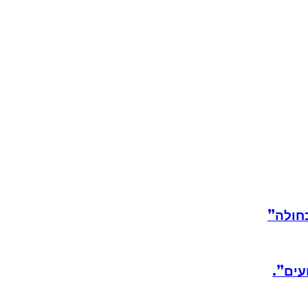
חולה”
עים”.