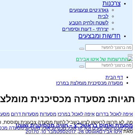
צרכנות
גאדג’טים וצעצועים
לבית
לשטח ולחיק הטבע
יצירתי – דעות וסיפורים
חדשות ומבצעים
Search
Search
for:
Primary
Menu
Search
Search
for:
דף הבית
מסעדה מכסיכנית מומלצת במרכז
תגיות: מסעדה מכסיכנית מומלצ
איפה לאכול בדרום
איפה לאכול במרכז
מסעדות
מסעדות דרום
מסעד
מה, לא תרוצו לראשון לציון בשביל לחוות מסעדה צבעונית ותוססת,
מסעדת ואמוס בראשל”צ – חוויה מקסיקנית שווה!
אוכל מכסיקאני טעים ולא יקר
אוכל מכסיקני
אוכל מקסיקני
מסעדה מכסי
מאת
איטו אבירם
אוגוסט 28, 2017
ספטמבר 10, 2017
0