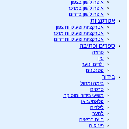
איפה לישון בצפון
איפה לישון במרכז
איפה לישון בדרום
אטרקציות
אטרקציות ופעילויות צפון
אטרקציות ופעילויות מרכז
אטרקציות ופעילויות דרום
ספרים וכתיבה
פרוזה
עיון
ילדים ונוער
קטנטנים
בידור
בימה ומחול
סרטים
מופעי בידור ומוסיקה
קלאסי/ג’אז
לילדים
לנוער
חיים בריאים
פינוקים