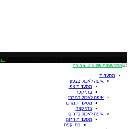
Please enter an Access Token
@2021 - התרשמות של איטו אבירם. האתר נבנה ע"י YBPmedia
בני
Soundcloud
Instagram
Facebook
Pinterest
Linkedin
Youtube
Twitter
Google
Email
Rss
מסעדות
איפה לאכול בצפון
מסעדות צפון
בתי קפה
איפה לאכול במרכז
מסעדות מרכז
בתי קפה
איפה לאכול בדרום
מסעדות דרום
בתי קפה