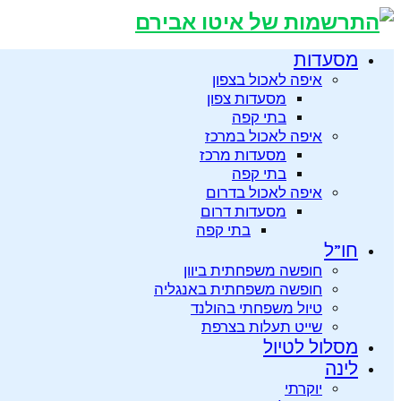
מסעדות
איפה לאכול בצפון
מסעדות צפון
בתי קפה
איפה לאכול במרכז
מסעדות מרכז
בתי קפה
איפה לאכול בדרום
מסעדות דרום
בתי קפה
חו”ל
חופשה משפחתית ביוון
חופשה משפחתית באנגליה
טיול משפחתי בהולנד
שייט תעלות בצרפת
מסלול לטיול
לינה
יוקרתי