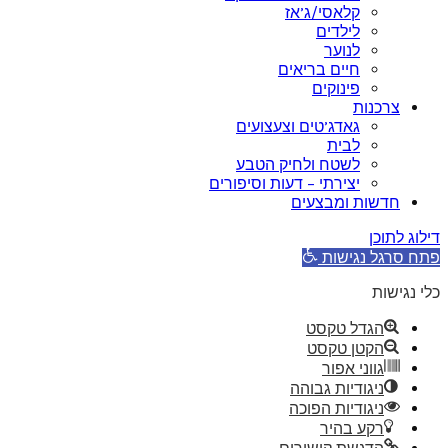
קלאסי/ג’אז
לילדים
לנוער
חיים בריאים
פינוקים
צרכנות
גאדג’טים וצעצועים
לבית
לשטח ולחיק הטבע
יצירתי – דעות וסיפורים
חדשות ומבצעים
דילוג לתוכן
פתח סרגל נגישות
כלי נגישות
הגדל טקסט
הקטן טקסט
גווני אפור
ניגודיות גבוהה
ניגודיות הפוכה
רקע בהיר