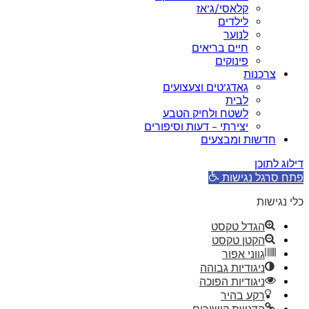
קלאסי/ג’אז
לילדים
לנוער
חיים בריאים
פינוקים
צרכנות
גאדג’טים וצעצועים
לבית
לשטח ולחיק הטבע
יצירתי – דעות וסיפורים
חדשות ומבצעים
דילוג לתוכן
פתח סרגל נגישות
כלי נגישות
הגדל טקסט
הקטן טקסט
גווני אפור
ניגודיות גבוהה
ניגודיות הפוכה
רקע בהיר