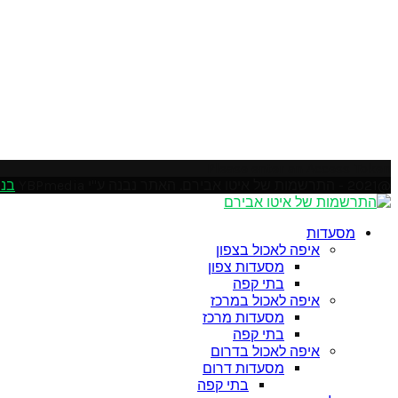
Please enter an Access Token
@2021 - התרשמות של איטו אבירם. האתר נבנה ע"י YBPmedia
בני
Soundcloud
Instagram
Facebook
Pinterest
Linkedin
Youtube
Twitter
Google
Email
Rss
מסעדות
איפה לאכול בצפון
מסעדות צפון
בתי קפה
איפה לאכול במרכז
מסעדות מרכז
בתי קפה
איפה לאכול בדרום
מסעדות דרום
בתי קפה