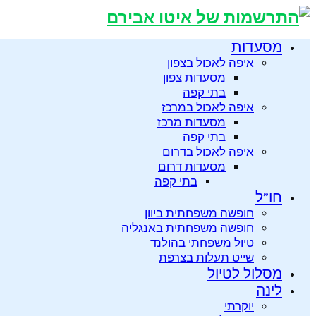
מסעדות
איפה לאכול בצפון
מסעדות צפון
בתי קפה
איפה לאכול במרכז
מסעדות מרכז
בתי קפה
איפה לאכול בדרום
מסעדות דרום
בתי קפה
חו”ל
חופשה משפחתית ביוון
חופשה משפחתית באנגליה
טיול משפחתי בהולנד
שייט תעלות בצרפת
מסלול לטיול
לינה
יוקרתי