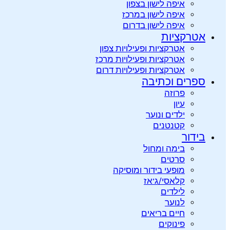
איפה לישון בצפון
איפה לישון במרכז
איפה לישון בדרום
אטרקציות
אטרקציות ופעילויות צפון
אטרקציות ופעילויות מרכז
אטרקציות ופעילויות דרום
ספרים וכתיבה
פרוזה
עיון
ילדים ונוער
קטנטנים
בידור
בימה ומחול
סרטים
מופעי בידור ומוסיקה
קלאסי/ג’אז
לילדים
לנוער
חיים בריאים
פינוקים