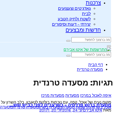
צרכנות
גאדג’טים וצעצועים
לבית
לשטח ולחיק הטבע
יצירתי – דעות וסיפורים
חדשות ומבצעים
Search
Search
for:
Primary
Menu
Search
Search
for:
דף הבית
מסעדה טרנדית
תגיות: מסעדה טרנדית
איפה לאכול במרכז
מסעדות
מסעדות מרכז
מקום נעים של אוכל, קפה, עם נוכחות בולטת לטאבון, בלב השרון על כביש 4. לא רק לארוחות אלא גם לנישנושים קולינריים. ויש בונוס: ב
מסעדת ברוש פרדסיה – כשרעבים לפני כביש שש…
אוכל בשרון
התרשמות מסעדה
מסעדה בשרון
מסעדה טרנדית
מסעדה 
מאת
איטו אבירם
יוני 24, 2016
יולי 20, 2017
1