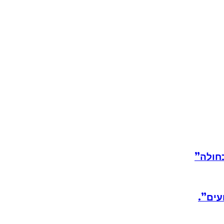
חולה”
עים”.