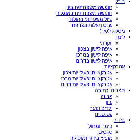
חו”ל
חופשה משפחתית ביוון
חופשה משפחתית באנגליה
טיול משפחתי בהולנד
שייט תעלות בצרפת
מסלול לטיול
לינה
יוקרתי
איפה לישון בצפון
איפה לישון במרכז
איפה לישון בדרום
אטרקציות
אטרקציות ופעילויות צפון
אטרקציות ופעילויות מרכז
אטרקציות ופעילויות דרום
ספרים וכתיבה
פרוזה
עיון
ילדים ונוער
קטנטנים
בידור
בימה ומחול
סרטים
מופעי בידור ומוסיקה