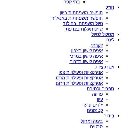
בתי קפה
חו”ל
חופשה משפחתית ביוון
חופשה משפחתית באנגליה
טיול משפחתי בהולנד
שייט תעלות בצרפת
מסלול לטיול
לינה
יוקרתי
איפה לישון בצפון
איפה לישון במרכז
איפה לישון בדרום
אטרקציות
אטרקציות ופעילויות צפון
אטרקציות ופעילויות מרכז
אטרקציות ופעילויות דרום
ספרים וכתיבה
פרוזה
עיון
ילדים ונוער
קטנטנים
בידור
בימה ומחול
סרטים