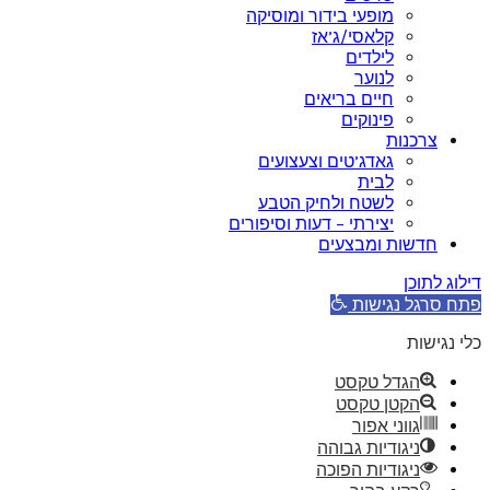
מופעי בידור ומוסיקה
קלאסי/ג’אז
לילדים
לנוער
חיים בריאים
פינוקים
צרכנות
גאדג’טים וצעצועים
לבית
לשטח ולחיק הטבע
יצירתי – דעות וסיפורים
חדשות ומבצעים
דילוג לתוכן
פתח סרגל נגישות
כלי נגישות
הגדל טקסט
הקטן טקסט
גווני אפור
ניגודיות גבוהה
ניגודיות הפוכה