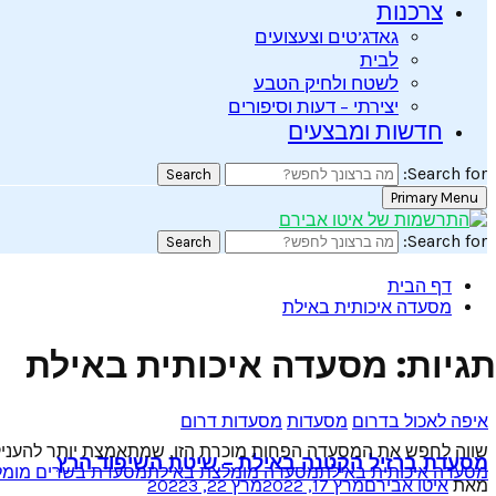
צרכנות
גאדג’טים וצעצועים
לבית
לשטח ולחיק הטבע
יצירתי – דעות וסיפורים
חדשות ומבצעים
Search for:
Search
Primary Menu
Search for:
Search
דף הבית
מסעדה איכותית באילת
תגיות: מסעדה איכותית באילת
איפה לאכול בדרום
מסעדות
מסעדות דרום
שווה לחפש את המסעדה הפחות מוכרת הזו, שמתאמצת יותר להעניק לכ
מסעדת ברזיל הקטנה באילת – שיטת השיפוד הרץ
מסעדה איכותית באילת
מסעדה מומלצת באילת
מסעדת בשרים מומל
מאת
איטו אבירם
מרץ 17, 2022
מרץ 22, 2022
3