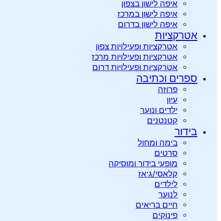
איפה לישון בצפון
איפה לישון במרכז
איפה לישון בדרום
אטרקציות
אטרקציות ופעילויות צפון
אטרקציות ופעילויות מרכז
אטרקציות ופעילויות דרום
ספרים וכתיבה
פרוזה
עיון
ילדים ונוער
קטנטנים
בידור
בימה ומחול
סרטים
מופעי בידור ומוסיקה
קלאסי/ג’אז
לילדים
לנוער
חיים בריאים
פינוקים