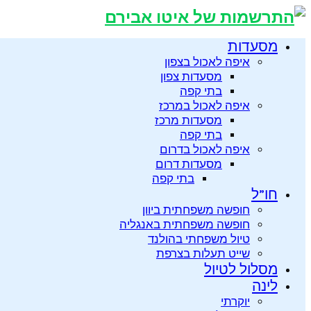
מסעדות
איפה לאכול בצפון
מסעדות צפון
בתי קפה
איפה לאכול במרכז
מסעדות מרכז
בתי קפה
איפה לאכול בדרום
מסעדות דרום
בתי קפה
חו”ל
חופשה משפחתית ביוון
חופשה משפחתית באנגליה
טיול משפחתי בהולנד
שייט תעלות בצרפת
מסלול לטיול
לינה
יוקרתי