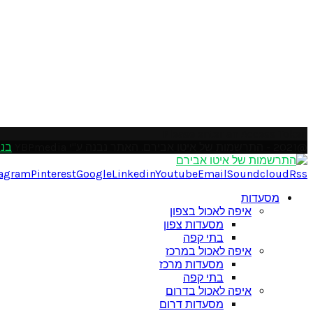
Please enter an Access Token
@2021 - התרשמות של איטו אבירם. האתר נבנה ע"י YBPmedia
בני
tagram
Pinterest
Google
Linkedin
Youtube
Email
Soundcloud
Rss
מסעדות
איפה לאכול בצפון
מסעדות צפון
בתי קפה
איפה לאכול במרכז
מסעדות מרכז
בתי קפה
איפה לאכול בדרום
מסעדות דרום