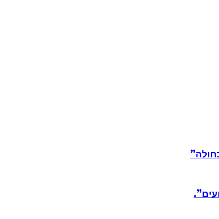
חולה”
עים”.