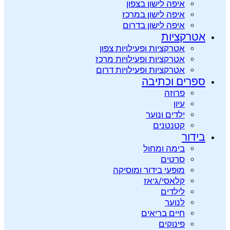
איפה לישון בצפון
איפה לישון במרכז
איפה לישון בדרום
אטרקציות
אטרקציות ופעילויות צפון
אטרקציות ופעילויות מרכז
אטרקציות ופעילויות דרום
ספרים וכתיבה
פרוזה
עיון
ילדים ונוער
קטנטנים
בידור
בימה ומחול
סרטים
מופעי בידור ומוסיקה
קלאסי/ג’אז
לילדים
לנוער
חיים בריאים
פינוקים