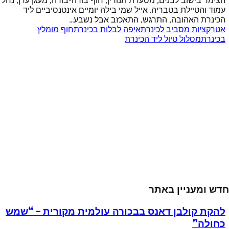
הצימר בישוב לבנים, מסעדת תנורין, חוף בורה-בורה, מעגן עדן, נחל
עמוד והטיילת בטבריה. אייל שמי בילה יומיים אינטנסיביים ליד
הכינרת האהובה, התרגש, התאכזב אבל נשבע...
אטרקציות מסביב לכינרת
איפה לבלות בכינרת
חוף מומלץ
בכינרת
מסלול טיול ליד הכינרת
חדש ומעניין באתר
להקת קולבן דאנס בבכורה עולמית מקורית – “שמש
כחולה”