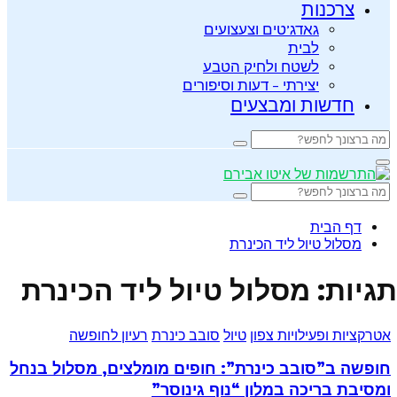
צרכנות
גאדג’טים וצעצועים
לבית
לשטח ולחיק הטבע
יצירתי – דעות וסיפורים
חדשות ומבצעים
Search
Search
for:
Primary
Menu
Search
Search
for:
דף הבית
מסלול טיול ליד הכינרת
תגיות: מסלול טיול ליד הכינרת
אטרקציות ופעילויות צפון
טיול
סובב כינרת
רעיון לחופשה
חופשה ב”סובב כינרת”: חופים מומלצים, מסלול בנחל
ומסיבת בריכה במלון “נוף גינוסר”