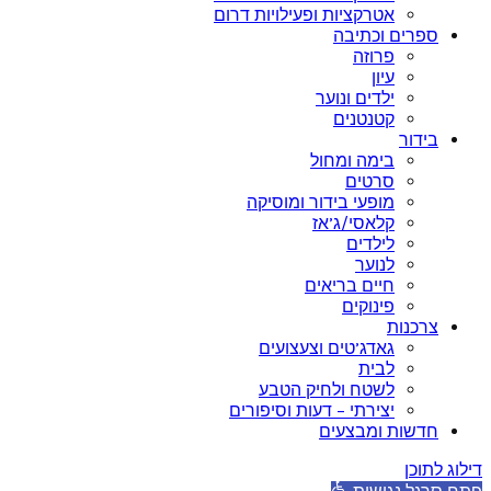
אטרקציות ופעילויות דרום
ספרים וכתיבה
פרוזה
עיון
ילדים ונוער
קטנטנים
בידור
בימה ומחול
סרטים
מופעי בידור ומוסיקה
קלאסי/ג’אז
לילדים
לנוער
חיים בריאים
פינוקים
צרכנות
גאדג’טים וצעצועים
לבית
לשטח ולחיק הטבע
יצירתי – דעות וסיפורים
חדשות ומבצעים
דילוג לתוכן