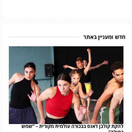
חדש ומעניין באתר
להקת קולבן דאנס בבכורה עולמית מקורית – “שמש