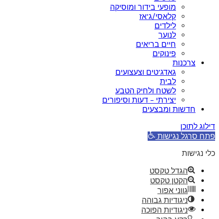
מופעי בידור ומוסיקה
קלאסי/ג’אז
לילדים
לנוער
חיים בריאים
פינוקים
צרכנות
גאדג’טים וצעצועים
לבית
לשטח ולחיק הטבע
יצירתי – דעות וסיפורים
חדשות ומבצעים
דילוג לתוכן
פתח סרגל נגישות
כלי נגישות
הגדל טקסט
הקטן טקסט
גווני אפור
ניגודיות גבוהה
ניגודיות הפוכה