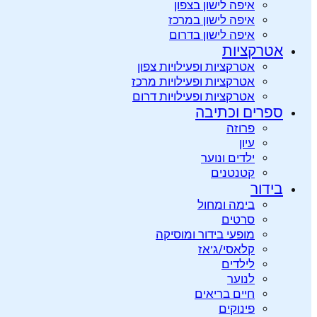
איפה לישון בצפון
איפה לישון במרכז
איפה לישון בדרום
אטרקציות
אטרקציות ופעילויות צפון
אטרקציות ופעילויות מרכז
אטרקציות ופעילויות דרום
ספרים וכתיבה
פרוזה
עיון
ילדים ונוער
קטנטנים
בידור
בימה ומחול
סרטים
מופעי בידור ומוסיקה
קלאסי/ג’אז
לילדים
לנוער
חיים בריאים
פינוקים