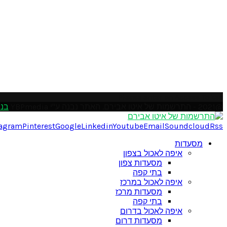
Please enter an Access Token
@2021 - התרשמות של איטו אבירם. האתר נבנה ע"י YBPmedia
בני
tagram
Pinterest
Google
Linkedin
Youtube
Email
Soundcloud
Rss
מסעדות
איפה לאכול בצפון
מסעדות צפון
בתי קפה
איפה לאכול במרכז
מסעדות מרכז
בתי קפה
איפה לאכול בדרום
מסעדות דרום