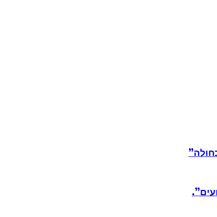
חולה”
עים”.