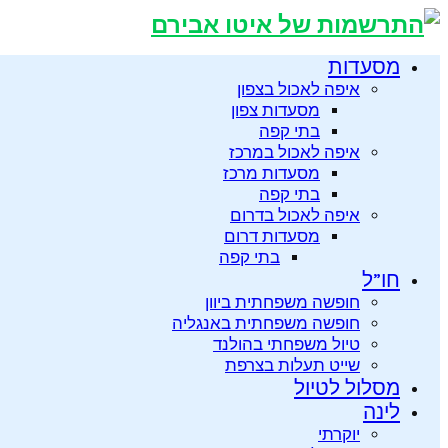
מסעדות
איפה לאכול בצפון
מסעדות צפון
בתי קפה
איפה לאכול במרכז
מסעדות מרכז
בתי קפה
איפה לאכול בדרום
מסעדות דרום
בתי קפה
חו”ל
חופשה משפחתית ביוון
חופשה משפחתית באנגליה
טיול משפחתי בהולנד
שייט תעלות בצרפת
מסלול לטיול
לינה
יוקרתי