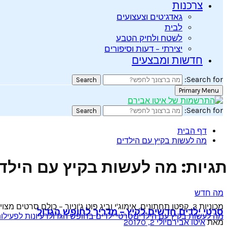
צרכנות
גאדג’טים וצעצועים
לבית
לשטח ולחיק הטבע
יצירתי – דעות וסיפורים
חדשות ומבצעים
Search for:
Search
Primary Menu
Search for:
Search
דף הבית
מה לעשות בקיץ עם הילדים
תגיות: מה לעשות בקיץ עם הילד
מה חדש
מכוניות 3, קפטן תחתונים, אימוג'י וביג פוט ג'וניור – כולם סרטים מצוירים חדשים, שיעזרו לכם ולילדיכם להעביר שעתיים צוננות של כיף בקיץ הלוהט....
סרטי ילדים חדשים לקיץ – מדריך לחופש הגדול
מה לעשות בקיץ עם הילדים
סרטי ילדים בחופש הגדול
רעיונות לפעילו
מאת
איטו אבירם
יולי 2, 2017
0