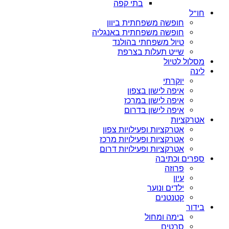
בתי קפה
חו”ל
חופשה משפחתית ביוון
חופשה משפחתית באנגליה
טיול משפחתי בהולנד
שייט תעלות בצרפת
מסלול לטיול
לינה
יוקרתי
איפה לישון בצפון
איפה לישון במרכז
איפה לישון בדרום
אטרקציות
אטרקציות ופעילויות צפון
אטרקציות ופעילויות מרכז
אטרקציות ופעילויות דרום
ספרים וכתיבה
פרוזה
עיון
ילדים ונוער
קטנטנים
בידור
בימה ומחול
סרטים