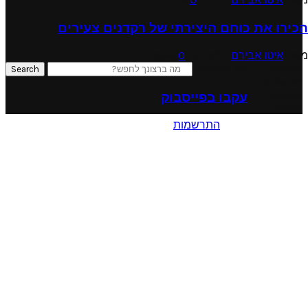
הכירו את כוחם היצירתי של רקדנים צעירים
מאת
איטו אבירם
מאי 10, 2026
0
Search for:
Please
Search
enter an
Access
עקבו בפייסבוק
Token
התרשמות