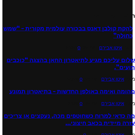
חדש ומעניין באתר
להקת קולבן דאנס בבכורה עולמית מקורית – “שמש
כחולה”
מאת
איטו אבירם
יוני 25, 2026
0
שלום עליכם מגיע לתיאטרון החאן בהצגה “כוכבים
תועים”.
מאת
איטו אבירם
יוני 25, 2026
0
מהומה ואימה באולפן החדשות – בתיאטרון תמונע
מאת
איטו אבירם
יוני 25, 2026
0
מה כדאי למרוח כשחוטפים מכה, נעקצים או צריכים
עזרה מיידית בכאב חיצוני...
מאת
איטו אבירם
יוני 1, 2026
0