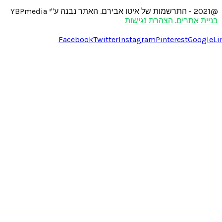
@2021 - התרשמות של איטו אבירם. האתר נבנה ע"י YBPmedia
בניית אתרים
.
הצהרת נגישות
Facebook
Twitter
Instagram
Pinterest
Google
Li