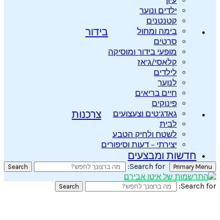
עיון
ילדים ונוער
קטנטנים
בימה ומחול
בידור
סרטים
מופעי בידור ומוסיקה
קלאסי/ג’אז
לילדים
לנוער
חיים בריאים
פינוקים
גאדג’טים וצעצועים
צרכנות
לבית
לשטח ולחיק הטבע
יצירתי – דעות וסיפורים
חדשות ומבצעים
Search for:
Search
Primary Menu
Search for:
Search