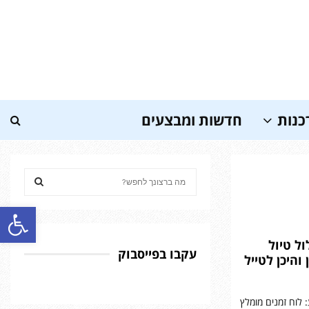
כנות
חדשות ומבצעים
S
e
a
פתח סרגל נגישות
S
r
c
E
ל טיול
h
עקבו בפייסבוק
 והיכן לטייל
f
A
o
r
R
 לוח זמנים מומלץ
: