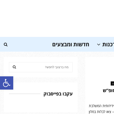
כנות
חדשות ומבצעים
S
e
a
פתח סרגל נגישות
S
r
ה
c
E
ופ”ש
h
עקבו בפייסבוק
f
A
o
ידידותית המשלבת
r
R
 צאו לבלות במלון
: