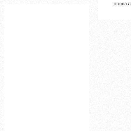
אה התמרים
C
H