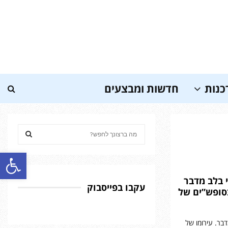
כנות
חדשות ומבצעים
S
e
a
פתח סרגל נגישות
S
r
c
E
 בלב מדבר
h
עקבו בפייסבוק
בסופש”ים של
f
A
o
r
R
בר. עירומו של
: