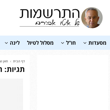
Soundc
מסעדות
חו”ל
מסלול לטיול
לינה
דף הבית
חאן וצ
תגיות: ח