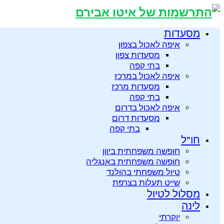
מסעדות
איפה לאכול בצפון
מסעדות צפון
בתי קפה
איפה לאכול במרכז
מסעדות מרכז
בתי קפה
איפה לאכול בדרום
מסעדות דרום
בתי קפה
חו”ל
חופשה משפחתית ביוון
חופשה משפחתית באנגליה
טיול משפחתי בהולנד
שייט תעלות בצרפת
מסלול לטיול
לינה
יוקרתי