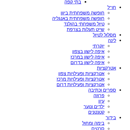
בתי קפה
חו”ל
חופשה משפחתית ביוון
חופשה משפחתית באנגליה
טיול משפחתי בהולנד
שייט תעלות בצרפת
מסלול לטיול
לינה
יוקרתי
איפה לישון בצפון
איפה לישון במרכז
איפה לישון בדרום
אטרקציות
אטרקציות ופעילויות צפון
אטרקציות ופעילויות מרכז
אטרקציות ופעילויות דרום
ספרים וכתיבה
פרוזה
עיון
ילדים ונוער
קטנטנים
בידור
בימה ומחול
סרטים