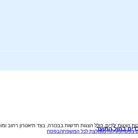
גות ילדים, כולל הצגות חדשות בבכורה, בצד תיאטרון רחוב ומופעים 
דים בחול המועד
ם בפסח
פעילות מומלצת לכל המשפחהבפסח