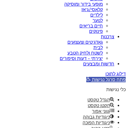
מופעי בידור ומוסיקה
קלאסי/ג’אז
לילדים
לנוער
חיים בריאים
פינוקים
צרכנות
גאדג’טים וצעצועים
לבית
לשטח ולחיק הטבע
יצירתי – דעות וסיפורים
חדשות ומבצעים
דילוג לתוכן
פתח סרגל נגישות
כלי נגישות
הגדל טקסט
הקטן טקסט
גווני אפור
ניגודיות גבוהה
ניגודיות הפוכה