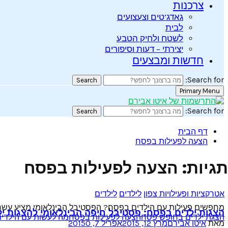
צרכנות
גאדג’טים וצעצועים
לבית
לשטח ולחיק הטבע
יצירתי – דעות וסיפורים
חדשות ומבצעים
Search for:
Search
Primary Menu
Search for:
Search
דף הבית
הצעה לפעילות בפסח
תגיות: הצעה לפעילות בפסח
אטרקציות ופעילויות צפון
לילדים
לילדים
מחפשים פעילות עם הילדים בפסח? הפסטיבל הבינלאומי מציע עשרות הצ
הצגות ילדים בפסח: פסטיבל חיפה הבינלאומי להצגות יל
הצגת ילדים בחופש פסח
הצעה לפעילות בפסח
מה לעשות עם הילדי
מאת
איטו אבירם
מרץ 12, 2015
אפריל 7, 2015
0