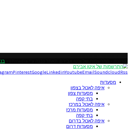
Please enter an Access Token
@2021 - התרשמות של איטו אבירם. האתר נבנה ע"י YBPmedia
בני
tagram
Pinterest
Google
Linkedin
Youtube
Email
Soundcloud
Rss
מסעדות
איפה לאכול בצפון
מסעדות צפון
בתי קפה
איפה לאכול במרכז
מסעדות מרכז
בתי קפה
איפה לאכול בדרום
מסעדות דרום