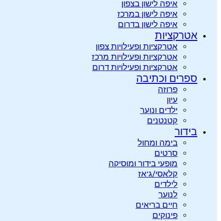
איפה לישון בצפון
איפה לישון במרכז
איפה לישון בדרום
אטרקציות
אטרקציות ופעילויות צפון
אטרקציות ופעילויות מרכז
אטרקציות ופעילויות דרום
ספרים וכתיבה
פרוזה
עיון
ילדים ונוער
קטנטנים
בידור
בימה ומחול
סרטים
מופעי בידור ומוסיקה
קלאסי/ג’אז
לילדים
לנוער
חיים בריאים
פינוקים