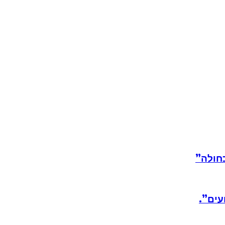
חולה”
עים”.