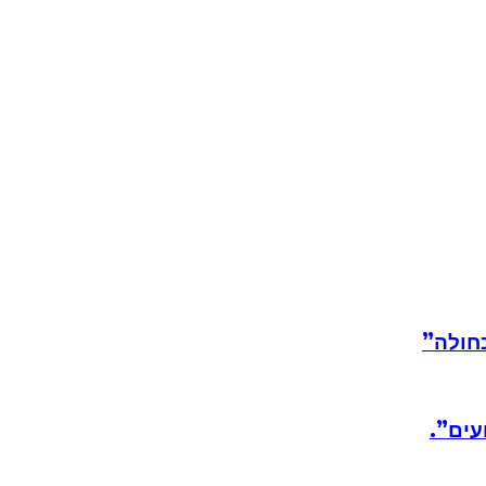
חולה”
עים”.