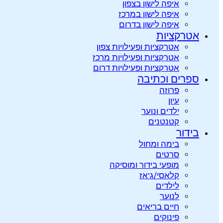
איפה לישון בצפון
איפה לישון במרכז
איפה לישון בדרום
אטרקציות
אטרקציות ופעילויות צפון
אטרקציות ופעילויות מרכז
אטרקציות ופעילויות דרום
ספרים וכתיבה
פרוזה
עיון
ילדים ונוער
קטנטנים
בידור
בימה ומחול
סרטים
מופעי בידור ומוסיקה
קלאסי/ג’אז
לילדים
לנוער
חיים בריאים
פינוקים