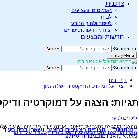
צרכנות
גאדג’טים וצעצועים
לבית
לשטח ולחיק הטבע
יצירתי – דעות וסיפורים
חדשות ומבצעים
Search for:
Search
Primary Menu
Search for:
Search
דף הבית
הצגה על דמוקרטיה ודיקטטורה של ההמון
תגיות: הצגה על דמוקרטיה ודיק
לילדים
לנוער
ההצגה מומלצת לנוער של תיאטרון אורנה פורת מבטיחה "שיעור שלא 
“הנחשול” – הצופים הצעירים בהצגה נשארו בפה פעור
הצגה מומלצת לנוער
הצגה על דמוקרטיה ודיקטטורה של ההמון
מאת
איטו אבירם
נובמבר 11, 2014
0