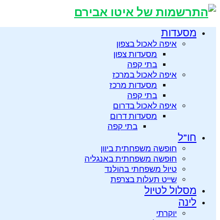
מסעדות
איפה לאכול בצפון
מסעדות צפון
בתי קפה
איפה לאכול במרכז
מסעדות מרכז
בתי קפה
איפה לאכול בדרום
מסעדות דרום
בתי קפה
חו”ל
חופשה משפחתית ביוון
חופשה משפחתית באנגליה
טיול משפחתי בהולנד
שייט תעלות בצרפת
מסלול לטיול
לינה
יוקרתי