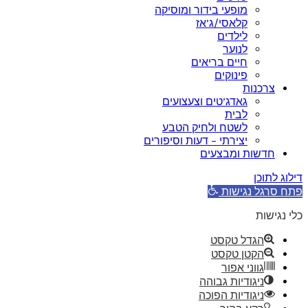
מופעי בידור ומוסיקה
קלאסי/ג’אז
לילדים
לנוער
חיים בריאים
פינוקים
צרכנות
גאדג’טים וצעצועים
לבית
לשטח ולחיק הטבע
יצירתי – דעות וסיפורים
חדשות ומבצעים
דילוג לתוכן
פתח סרגל נגישות
כלי נגישות
הגדל טקסט
הקטן טקסט
גווני אפור
ניגודיות גבוהה
ניגודיות הפוכה