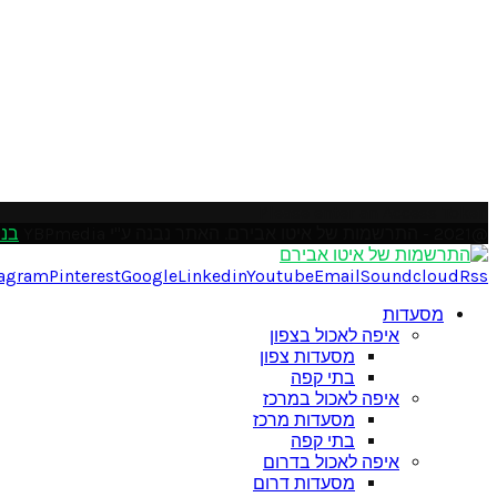
Please enter an Access Token
@2021 - התרשמות של איטו אבירם. האתר נבנה ע"י YBPmedia
בני
tagram
Pinterest
Google
Linkedin
Youtube
Email
Soundcloud
Rss
מסעדות
איפה לאכול בצפון
מסעדות צפון
בתי קפה
איפה לאכול במרכז
מסעדות מרכז
בתי קפה
איפה לאכול בדרום
מסעדות דרום