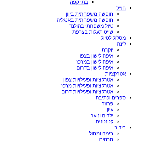
בתי קפה
חו”ל
חופשה משפחתית ביוון
חופשה משפחתית באנגליה
טיול משפחתי בהולנד
שייט תעלות בצרפת
מסלול לטיול
לינה
יוקרתי
איפה לישון בצפון
איפה לישון במרכז
איפה לישון בדרום
אטרקציות
אטרקציות ופעילויות צפון
אטרקציות ופעילויות מרכז
אטרקציות ופעילויות דרום
ספרים וכתיבה
פרוזה
עיון
ילדים ונוער
קטנטנים
בידור
בימה ומחול
סרטים