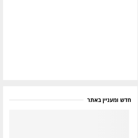
ל
י
ו
נ
כ
ה
י
,
ף
א
ב
ו
י
כ
ן
ל
פ
ו
ר
כ
ח
י
י
ף
ם
ב
,
י
ג
ן
ב
פ
חדש ומעניין באתר
י
ר
נ
ח
ו
י
ת
ם
,
,
ד
ג