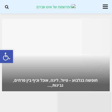
PRIMARY
MENU
Soundc
פתח סרגל נגישות
חופשה בגלבוע – טיול, לינה, אוכל וכיף בין פרחים,
גבינות,...
ח
ו
פ
ש