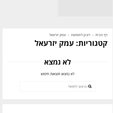
ה
ב
ג
ל
ח
ב
ו
ו
פ
ע
ש
דף הבית
רעיון לחופשה
עמק יזרעאל
–
ה
קטגוריות: עמק יזרעאל
ט
ב
י
ג
ו
ל
לא נמצא
ל
ב
,
ו
ל
ע
לא נמצאו תוצאות חיפוש
י
–
נ
ט
Search
ה
י
for:
,
ו
SEARCH
א
ל
ו
,
כ
ל