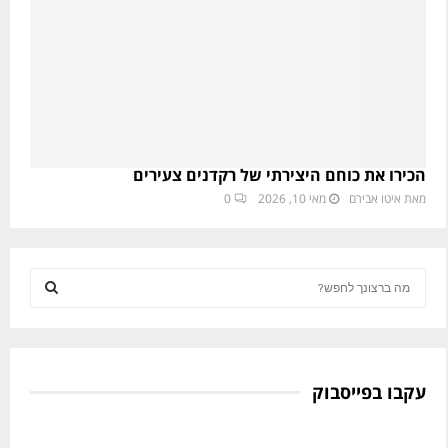
הכירו את כוחם היצירתי של רקדנים צעירים
מאת
איטו אבירם
מאי 10, 2026
0
S
e
a
S
r
c
E
h
עקבו בפייסבוק
f
A
o
r
R