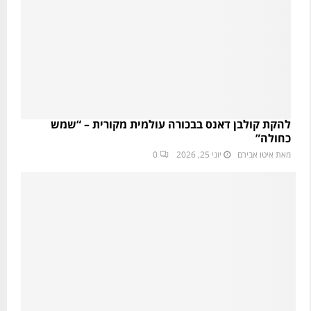
ג
ב
י
י
ם
נ
ו
ו
מ
ת
י
,
ם
ד
ג
להקת קולבן דאנס בבכורה עולמית מקורית – “שמש
י
כחולה”
ם
מאת
איטו אבירם
יוני 25, 2026
0
ו
מ
י
ם