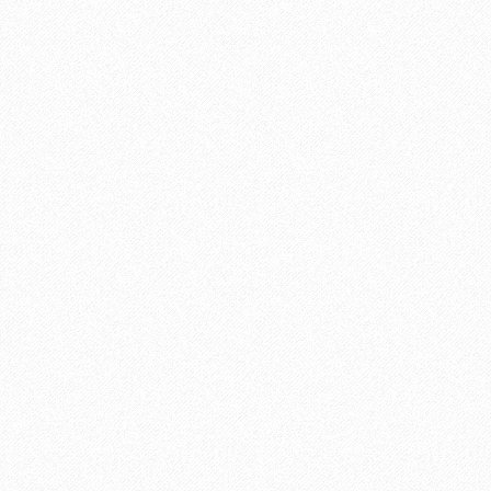
ה
ב
מ
ל
ו
ן
“
נ
ו
ף
ג
י
נ
ו
ס
ר
”