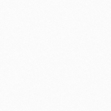
ל
ם
ו
,
מ
מ
ס
ס
י
ל
ב
ו
ת
ל
ב
ב
ר
נ
י
ח
כ
ל
ה
ו
ב
מ
מ
ס
ל
י
ו
ב
ן
ת
“
ב
נ
ר
ו
י
ף
כ
ג