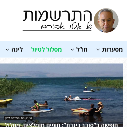
Soundc
מסעדות
חו”ל
מסלול לטיול
לינה
אטרקציות ופעילויות צפון
חופשה ב”סובב כינרת”: חופים מומלצים, מסלול