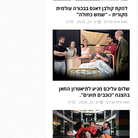
ל
ל
ם
ם
ו
ו
להקת קולבן דאנס בבכורה עולמית
,
,
מ
מ
מקורית – “שמש כחולה”
מ
מ
ס
ס
מאת
איטו אבירם
יוני 25, 2026
0
ס
ס
י
י
ל
ל
ב
ב
ו
ו
ת
ת
ל
ל
ב
ב
ב
ב
ר
ר
נ
נ
י
י
ח
ח
כ
כ
ל
ל
ה
ה
ו
ו
ב
ב
מ
מ
מ
מ
ס
ס
שלום עליכם מגיע לתיאטרון החאן
ל
ל
בהצגה “כוכבים תועים”.
י
י
ו
ו
ב
ב
מאת
איטו אבירם
יוני 25, 2026
0
ן
ן
ת
ת
“
“
ב
ב
נ
נ
ר
ר
ו
ו
י
י
ף
ף
כ
כ
ג
ג