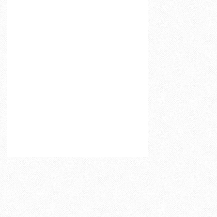
ם
,
מ
ס
ל
ו
ל
ב
נ
ח
ל
ו
מ
ס
י
ב
ת
ב
ר
י
כ