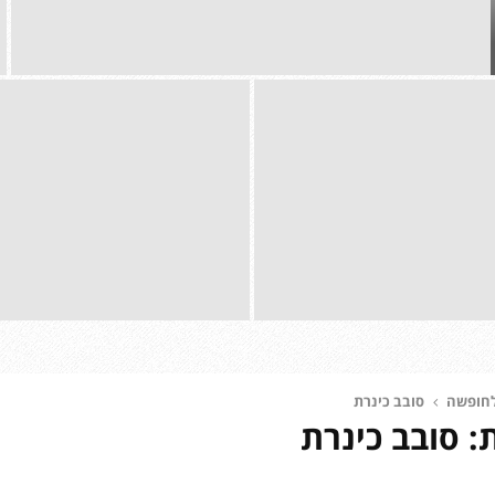
ח
ו
פ
ש
ה
ב
”
ס
ו
ב
ב
ח
כ
ו
י
פ
נ
ש
לחופשה
סובב כינרת
ר
ה
: סובב כינרת
ת
ב
”
”
:
ס