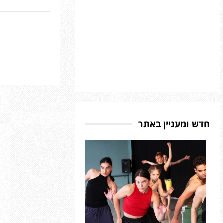
ח
ח
ו
ו
ו
ו
ב
ב
פ
פ
ב
ב
י
י
כ
כ
ם
ם
י
י
מ
מ
נ
נ
ו
ו
ר
ר
מ
מ
ת
ת
ל
ל
”
”
צ
צ
:
:
י
י
ח
ח
ם
ם
חדש ומעניין באתר
ו
ו
,
,
פ
פ
מ
מ
י
י
ס
ס
ם
ם
ל
ל
מ
מ
ו
ו
ו
ו
ל
ל
מ
מ
ב
ב
ל
ל
נ
נ
צ
צ
ח
ח
י
י