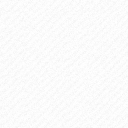
ה
י
ב
נ
מ
ו
ל
ס
ו
ר
ן
”
“
נ
ו
ף
ג
י
נ
ו
ס
ר
”