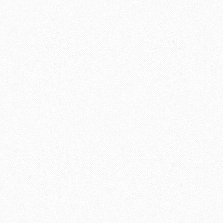
ה
פ
ב
י
מ
נ
ל
ו
ו
ת
ן
מ
“
ש
נ
ח
ו
ק
ף
ל
ג
י
י
ל
נ
ד
ו
י
ס
ם
ר
ו
”
ש
נ
י
ב
ת