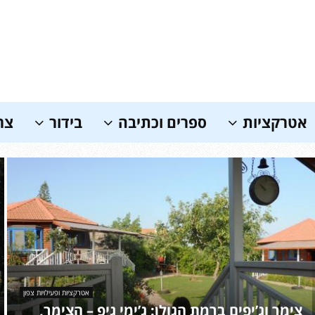
אטרקציות
ספרים וכתיבה
בידור
צר
אטרקציות ופעילויות צפון
צימר וג’יפים ברמת הגולן: ג’ימי גיפ – הצימר,