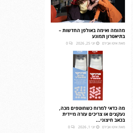
ק
צ
י
ו
ת
מהומה ואימה באולפן החדשות –
,
בתיאטרון תמונע
מ
מאת
איטו אבירם
יוני 25, 2026
0
ס
ע
ד
ו
ת
ו
פ
ע
י
ל
מה כדאי למרוח כשחוטפים מכה,
ו
נעקצים או צריכים עזרה מיידית
י
בכאב חיצוני...
ו
ת
מאת
איטו אבירם
יוני 1, 2026
0
ב