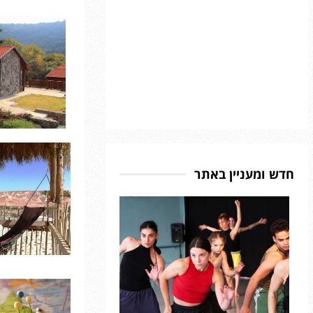
ו
ל
פ
ח
ם
ן
ש
ת
כ
:
ה
י
י
ג
ו
ת
ף
’
ה
ב
ב
י
צ
מ
ע
מ
ע
ל
י
י
ה
ו
ר
ג
ל
ן
ש
י
ט
א
ד
פ
י
י
ר
–
חדש ומעניין באתר
ו
ר
ו
ה
ל
ו
ת
צ
:
ס
י
ח
ה
מ
ו
מ
ר
פ
ד
,
ש
ב
ה
ה
ר
ג
מ
ב
’
ש
י