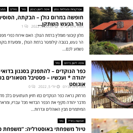
:
ו
ה
אטרקציות ופעילויות צפון
איפה לישון בצפון
טיול
טיולים
מסעד
ב
ס
חופשה במרום גולן – הבקתה, הסוסים
ב
פ
והר הגעש השתקן…
כ
מאת
איטו אבירם
אוגוסט 4, 2022
1
א
י
ר
מלון קיבוצי מומלץ ברמת הגולן: האם אירוח כפרי מפנ
נ
י
הר געש, בגובה קילומטר ברמת הגולן , ומסעדת בוקרי
ר
,
נשמע לכם...
ת
ה
”
פ
:
איפה לישון בדרום
טיול
א
ח
כפר הנוקדים – להתפנק בסגנון בדואי
ר
ו
יהודה * ועכשיו – פסטיבל מטאורים ב
ק
פ
ה
אוגוסט
מאת
איטו אבירם
יולי 5, 2022
0
י
ל
ם
מרחוק נראה כפר הנוקדים כמו חזיון תעתועים בלב מדב
א
מ
ו
מדבר יהודה מקיף את הכפר הבדואי מכל עבריו, ומרא
ו
מ
המיתמרים מבין האוהלים וגדרות...
מ
י
ל
ו
חופשות בחו"ל
טיול
צ
מ
טיול משפחתי באוסטרליה: “משפחת כ
י