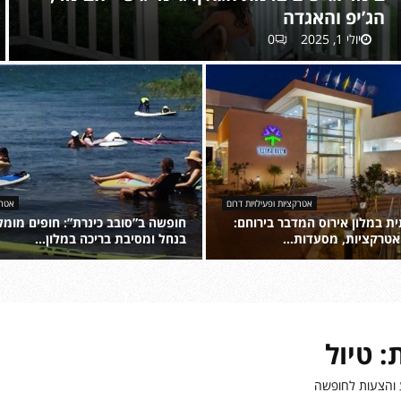
הג’יפ והאגדה
יולי 1, 2025
0
י
ו
ם
כ
י
ף
מ
ש
אטרקציות ופעילויות דרום
אטרק
פ
 במלון אירוס המדבר בירוחם:
חופשה ב”סובב כינרת”: חופים מומל
ח
 אטרקציות, מסעדות...
בנחל ומסיבת בריכה במלון...
ת
ח
י
ו
ב
פ
ר
ש
מ
ה
: טיול
ת
ב
ג
”
 והצעות לחופשה
ן
ס