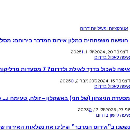
חופשה
אטרקציות ופעילויות דרום
משפחתית
במלון
חופשה משפחתית במלון אירוס המדבר בירוחם: מסלולי
אירוס
המדבר
דצמבר 20, 2024
יולי 1, 2025
1
בירוחם:
יפה
איפה לאכול בדרום
מסלולי
אכול
טיולים,
דרך
איפה לאכול בדרך לאילת ולדרום? 7 מסעדות מדליקות בדרום ובנגב
אטרקציות,
אילת
מסעדות
לדרום?
דצמבר 15, 2024
ספטמבר 2, 2025
0
ופעילויות
סעדת
איפה לאכול בדרום
בנגב
סעדות
ניצחון
הצפוני
דליקות
של
מסעדת הניצחון (של חני) באשקלון – זולה, טעימה ו… סי
דרום
ני)
בנגב
אשקלון
יוני 27, 2023
יולי 17, 2023
0
פשנו
איפה לישון בדרום
ולה,
”אירוס
עימה
מדבר”
נפשנו ב”אירוס המדבר” וגילינו את נפלאות האירוח של