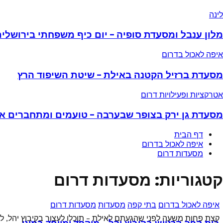
…
גילינו
יפור
ת
לון
לינה
מיניסטי
פלאות
נבל
אירוח
מסעדת
מלון ענבל ומסעדת סופיה – יום כיף משפחתי בירושלי
ל
ופיה
רוחם
סעדת
איפה לאכול בדרום
ום
רזיל
יף
קטנה
מסעדת ברזיל הקטנה באילת – שיטת השיפוד הרץ
שפחתי
אילת
ירושלים
סעדת
אטרקציות ופעילויות דרום
יטת
ן
שיפוד
רק
מסעדת גן ירק בצופר שבערבה – טועמים ומתחברים אל
רץ
צופר
בערבה
דף הבית
איפה לאכול בדרום
ועמים
מסעדות דרום
מתחברים
ל
קטגוריות: מסעדות דרום
ירוק-ירוק…
איפה לאכול בדרום
בתי קפה
מסעדות
מסעדות דרום
קצת פחות משעה לפני שהגעתם לאילת – תוכלו לעצור בקיבוץ יהל, ל
בית קפה קרטוש בקיבוץ יהל – מוקפד ומיוחד במינו