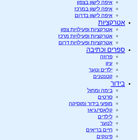
איפה לישון בצפון
איפה לישון במרכז
איפה לישון בדרום
אטרקציות
אטרקציות ופעילויות צפון
אטרקציות ופעילויות מרכז
אטרקציות ופעילויות דרום
ספרים וכתיבה
פרוזה
עיון
ילדים ונוער
קטנטנים
בידור
בימה ומחול
סרטים
מופעי בידור ומוסיקה
קלאסי/ג’אז
לילדים
לנוער
חיים בריאים
פינוקים