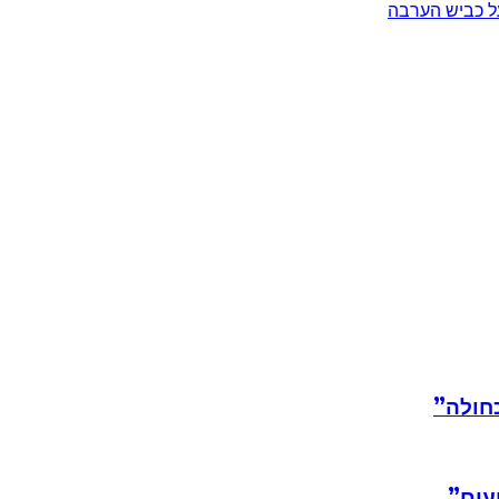
ל כביש הערבה
חולה”
עים”.