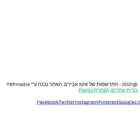
@2021 - התרשמות של איטו אבירם. האתר נבנה ע"י YBPmedia
בניית אתרים
.
הצהרת נגישות
Facebook
Twitter
Instagram
Pinterest
Google
Li