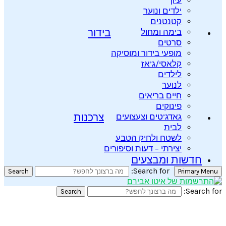
עיון
ילדים ונוער
קטנטנים
בימה ומחול
בידור
סרטים
מופעי בידור ומוסיקה
קלאסי/ג’אז
לילדים
לנוער
חיים בריאים
פינוקים
גאדג’טים וצעצועים
צרכנות
לבית
לשטח ולחיק הטבע
יצירתי – דעות וסיפורים
חדשות ומבצעים
Search for:
Search
Primary Menu
Search for:
Search