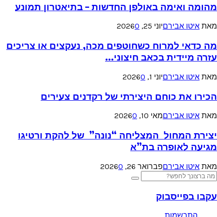
מהומה ואימה באולפן החדשות – בתיאטרון תמונע
מאת
איטו אבירם
יוני 25, 2026
0
מה כדאי למרוח כשחוטפים מכה, נעקצים או צריכים
עזרה מיידית בכאב חיצוני...
מאת
איטו אבירם
יוני 1, 2026
0
הכירו את כוחם היצירתי של רקדנים צעירים
מאת
איטו אבירם
מאי 10, 2026
0
יצירת המחול המצליחה “נונה” של להקת ורטיגו
מגיעה לאופרה בת”א
מאת
איטו אבירם
פברואר 26, 2026
0
Searc
Search
for
עקבו בפייסבוק
התרשמות