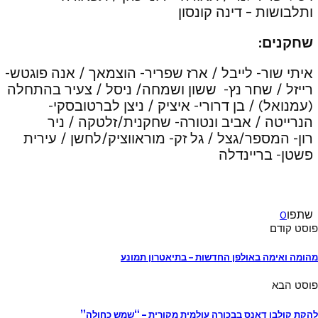
ותלבושות – דינה קונסון
שחקנים:
איתי שור- לייבל / ארז שפריר- הוצמאך / אנה פוגטש-
רייזל / שחר נץ- ששון ושמחה/ ניסל / צעיר בהתחלה
(עמנואל) / בן דרורי- איציק / ניצן לברטובסקי-
הנרייטה / אביב ונטורה- שחקנית/זלטקה / ניר
רון- המספר/גצל / גל זק- מוראווציק/לחשן / עירית
פשטן- בריינדלה
שתפו
0
פוסט קודם
מהומה ואימה באולפן החדשות – בתיאטרון תמונע
פוסט הבא
להקת קולבן דאנס בבכורה עולמית מקורית – “שמש כחולה”