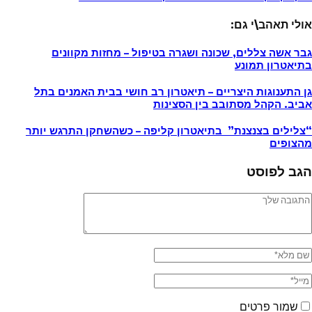
אולי תאהב\י גם:
גבר אשה צללים, שכונה ושגרה בטיפול – מחזות מקוונים
בתיאטרון תמונע
גן התענוגות היצריים – תיאטרון רב חושי בבית האמנים בתל
אביב. הקהל מסתובב בין הסצינות
“צלילים בצנצנת” בתיאטרון קליפה – כשהשחקן התרגש יותר
מהצופים
הגב לפוסט
שמור פרטים