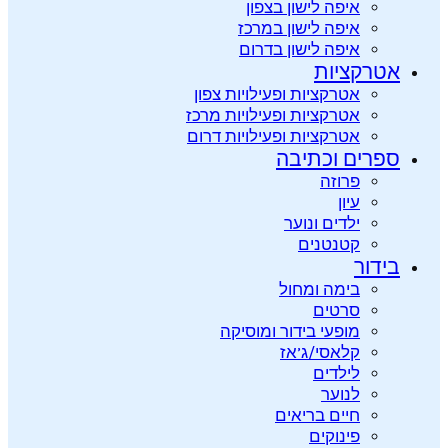
איפה לישון בצפון
איפה לישון במרכז
איפה לישון בדרום
אטרקציות
אטרקציות ופעילויות צפון
אטרקציות ופעילויות מרכז
אטרקציות ופעילויות דרום
ספרים וכתיבה
פרוזה
עיון
ילדים ונוער
קטנטנים
בידור
בימה ומחול
סרטים
מופעי בידור ומוסיקה
קלאסי/ג’אז
לילדים
לנוער
חיים בריאים
פינוקים