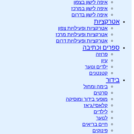
איפה לישון בצפון
איפה לישון במרכז
איפה לישון בדרום
אטרקציות
אטרקציות ופעילויות צפון
אטרקציות ופעילויות מרכז
אטרקציות ופעילויות דרום
ספרים וכתיבה
פרוזה
עיון
ילדים ונוער
קטנטנים
בידור
בימה ומחול
סרטים
מופעי בידור ומוסיקה
קלאסי/ג’אז
לילדים
לנוער
חיים בריאים
פינוקים