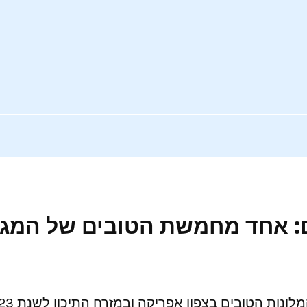
חמשת הטובים של המגזין vel + Leisure
ם בצפון אפריקה ובמזרח התיכון לשנת 2023 של המגזין היוקרתי