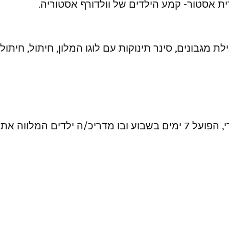
ת אסטור- קמע הילדים של וולדורף אסטוריה.
מגבונים, סינר תינוקות עם לוגו המלון, חיתול, חיתול
בקומה -1 נפתח חדר משחקים המשמש פינה קסומה ורגועה עם צעצועים, משחקי חברה והעשרה וחדר ג’ימבורי, הפועל 7 ימים בשבוע ובו מדריכ/ה ילדים המלווה את