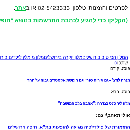
לפרטים והזמנות: טלפון: 02-5423333 או ב
אתר
.
(הקליקו כדי להגיע לכתבת התרשמות בנושא “חופשה
המלון הכי טוב בירושלים
מלון יוקרה בירושלים
מלון מומלץ לילדים ביר
שתפו
0
פוסט קודם
מנרה לודג’ – גם אירוח כפרי וגם חופשת אקסטרים גבוה על ההר
פוסט הבא
מלון ליר סנס בגדרה :”אהבה בלב המושבה”
אולי תאהב\י גם:
התזמורת של פילדלפיה מגיעה להופעות בת”א, חיפה וירושלים