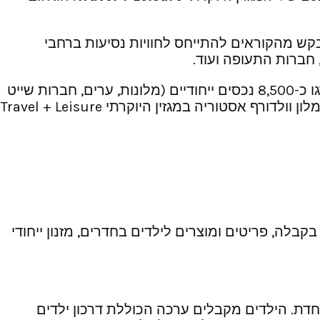
קש מהקוראים להתייחס לחוויות נסיעות ברחבי
 חברות התעופה ועוד.
כ 165,000 קוראי Travel + Leisure השלימו את הסקר השנתי של 2023. יותר מ-685,000 הצבעות נרשמו ודירגו כ-8,500 נכסים ייחודיים (מלונות, ערים, חברות שייט
וכו’). המדרגים העניקו למלון ‘וולדורף אסטוריה’ הירושלמי את הציון 92.80 מתוך 100. זוהי הזכיה הרביעית של מלון וולדורף אסטוריה במגזין היוקרתי Travel + Leisure
בקבלה, פריטים ומוצרים לילדים בחדרים, מזנון ייחודי
דת. הילדים מקבלים ערכה הכוללת דרכון ילדים