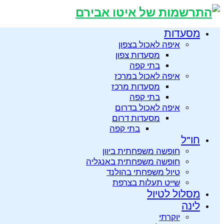
מסעדות
איפה לאכול בצפון
מסעדות צפון
בתי קפה
איפה לאכול במרכז
מסעדות מרכז
בתי קפה
איפה לאכול בדרום
מסעדות דרום
בתי קפה
חו”ל
חופשה משפחתית ביוון
חופשה משפחתית באנגליה
טיול משפחתי בהולנד
שייט תעלות בצרפת
מסלול לטיול
לינה
יוקרתי