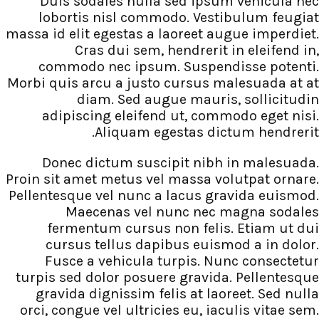
Duis sodales nulla sed ip
lobortis nisl commodo. Ve
massa id elit egestas a laoreet
Cras dui sem, hendrer
commodo nec ipsum. Susp
Morbi quis arcu a justo cursus
diam. Sed augue mau
adipiscing eleifend ut, c
Aliquam egestas d
Donec dictum suscipit ni
Proin sit amet metus vel massa
Pellentesque vel nunc a lacus
Maecenas vel nunc ne
fermentum cursus non fel
cursus tellus dapibus eu
Fusce a vehicula turpis.
turpis sed dolor posuere grav
gravida dignissim felis at 
orci, congue vel ultricies eu, 