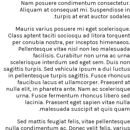
Nam posuere condiment
Aliquam at consequat mi
turpis at er
Mauris varius posuere mi 
Class aptent taciti sociosqu 
per conubia nostra, per in
Pellentesque vitae nisl 
facilisis. Curabitur
scelerisque interdum sed eg
sagittis turpis. Sed vehicula i
in pellentesque turpis sagitt
faucibus lacus et ullamco
nulla elit, in pharetra ante. 
urna. Fusce fermentum rh
lacinia. Praesent eget 
malesuada suscip
Sed mattis feugiat felis, 
nulla condimentum ac. Donec ve