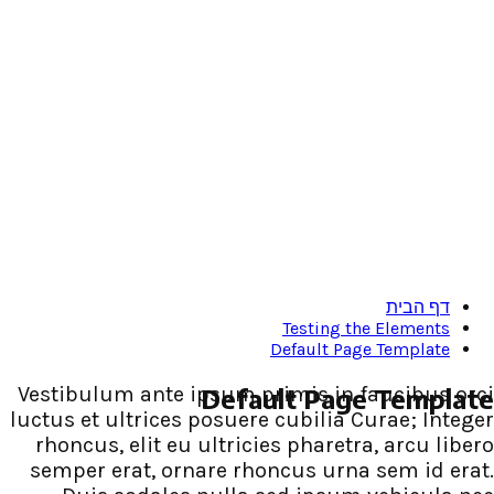
Testi
Defaul
Vestibulum ante ipsum primis 
Default P
luctus et ultrices posuere cubil
rhoncus, elit eu ultricies pha
semper erat, ornare rhoncus 