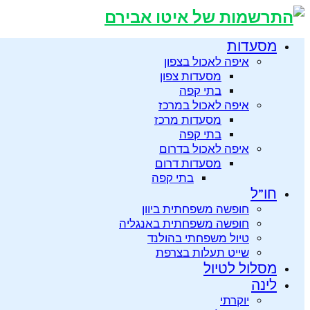
מסעדות
איפה לאכול בצפון
מסעדות צפון
בתי קפה
איפה לאכול במרכז
מסעדות מרכז
בתי קפה
איפה לאכול בדרום
מסעדות דרום
בתי קפה
חו”ל
חופשה משפחתית ביוון
חופשה משפחתית באנגליה
טיול משפחתי בהולנד
שייט תעלות בצרפת
מסלול לטיול
לינה
יוקרתי