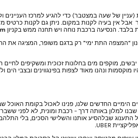
 אבל אין בעיה לקנות במקום. ניתן גם לקנות כרטיס מ
 בלבד. הנסיעה ברכבת נוחה ויש תחנה ממש בקניון
am
ון “המצפה התת ימי” רק בדגם משופר, המציגה את החיי
יבשים, מוקפים מים בחלונות זכוכית ומשקיפים לחיים 
יו מוקסמות ונהנו מאוד לצפות בפינגווינים ובצבי הים ול
 הימיים החדשים שלנו, פנינו לאכול בקומת האוכל שבקנ
שבנו למלון באותה דרך – רכבת ומונית, לא לפני ששברנ
google . שני נהגים וויתרו על התענוג שבלהסיע אותנו והשלישי הסכ
ציית UBER.