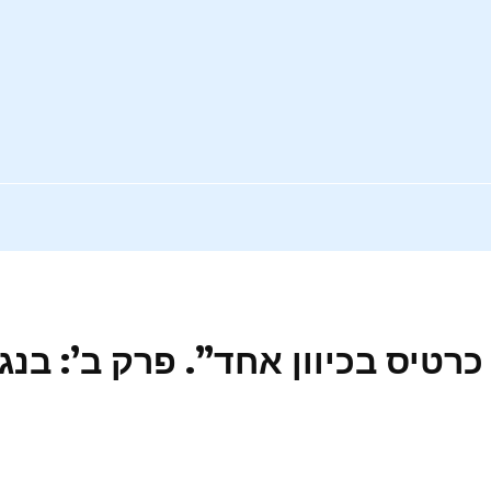
יס בכיוון אחד”. פרק ב’: בנגק