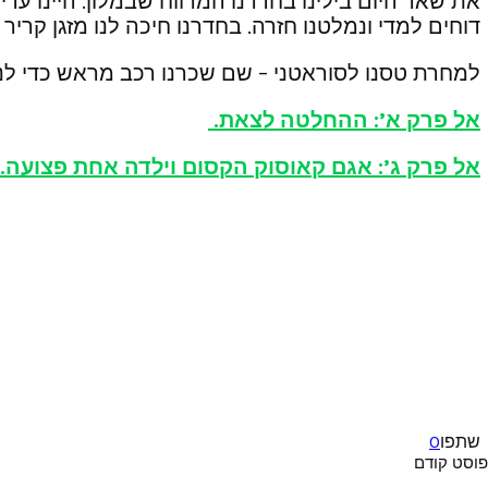
את שאר היום בילינו בחדרנו המרווח שבמלון. היינו ע
דוחים למדי ונמלטנו חזרה. בחדרנו חיכה לנו מזגן קריר
למחרת טסנו לסוראטני – שם שכרנו רכב מראש כדי ל
אל פרק א’: ההחלטה לצאת.
אל פרק ג’: אגם קאוסוק הקסום וילדה אחת פצועה…
שתפו
0
פוסט קודם