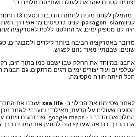
יצורים קטנים שהבאת לעולם ושחייהם תלויים בך.
מהמלון לקחנו מונית לתחנת הרכבת ונסענו 13 תחנות (עניין של שעה במצטבר) כדי להגיע למרכז העניינים ולאטרקציה המפורסמת “
קניון
siam
paragon
. קנינו כרטיסים מראש דרך האתר
היה לנו מספיק ימים, אז החלטנו ללכת לאטרקציה אחת
מדובר באטרקציה חביבה ביותר לילדים ולמבוגרים, סגנ
שונים, שבנותיי מאוד נהנו לפגוש.
אהבנו במיוחד את החלק שבו ישבנו כמו בתוך הים, רק 
עטלפי ים ועוד יצורים ימיים ודגים מרתקים. גם הבנות ה
הכל הייתה חוויה מקסימה.
לאחר שסיימנו את הבילוי ב-
sea life
ועזבנו את החברים
הסוגים שעולים על הדעת, תאילנדי ומערבי. לאחר מכן 
המלון ואת הדרך ב- maps
את הדרך. כנראה שעדיף היה להזמין את המונית דרך אפליק