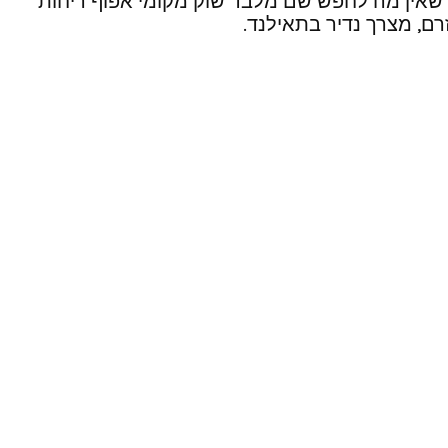
נו שאין מה לחפש שם מלבד שוק מקומי אפוף ריחות
רם, מצרך נדיר בתאילנד.