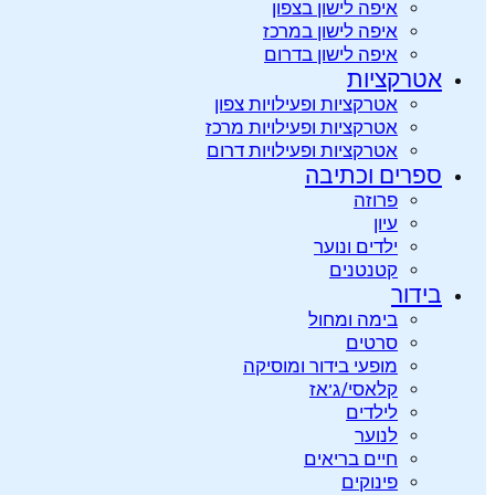
איפה לישון בצפון
איפה לישון במרכז
איפה לישון בדרום
אטרקציות
אטרקציות ופעילויות צפון
אטרקציות ופעילויות מרכז
אטרקציות ופעילויות דרום
ספרים וכתיבה
פרוזה
עיון
ילדים ונוער
קטנטנים
בידור
בימה ומחול
סרטים
מופעי בידור ומוסיקה
קלאסי/ג’אז
לילדים
לנוער
חיים בריאים
פינוקים