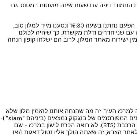
ת התמודדו יפה עם שעות שינה מועטות במטוס. גם
בעבר, המשכנו מיד מבנגקוק לקוסמוי בטיסת המשך. הגענו אומנם לאיים מהר אבל סחוטים ועצבניים לחלוטין. הפעם נחתנו בשעה 16:30 ונסענו מייד למלון טוב,
 עם שני חדרים ודלת מקשרת, כך שיהיה לכולנו
ין ישירות מאתר המלון. לרוב הם ישלחו קופון הנחה
ה למרכז העיר. זה מה שהנחה אותנו להזמין מלון שלא
רחוק מדי משדה. הטעות היחידה הייתה שהזמנו מלון שהיה מרוחק לא רק מהמרכז – היכן שהאטרקציות והקניונים המפורסמים של בנגקוק נמצאים (ביניהם “siam” ו-
mbk””), אלא גם מתחנת הרכבת העילית הקרובה. הדבר הטוב ביותר היה להזמין מלון במרחק הליכה מתחנת הרכבת (BTS). לא רואה הכרח לישון במרכז – שם
לאחר הצבא, זה שאתה הולך אליו נטול דאגות ו/או