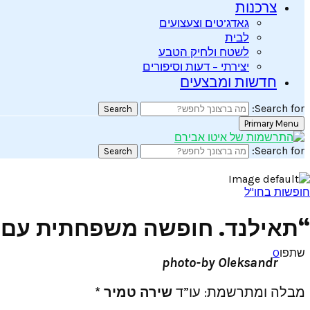
צרכנות
גאדג’טים וצעצועים
לבית
לשטח ולחיק הטבע
יצירתי – דעות וסיפורים
חדשות ומבצעים
Search for:
Search
Primary Menu
Search for:
Search
חופשות בחו"ל
“תאילנד. חופשה משפחתית עם כרט
שתפו
0
photo-by Oleksandr
מבלה ומתרשמת: עו”ד
שירה טמיר *