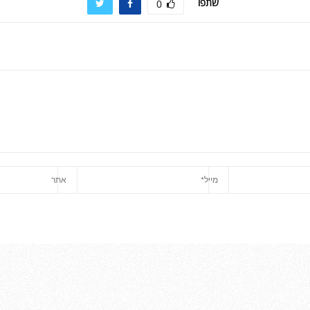
שתפו
0