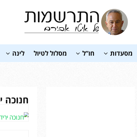
Soundc
מסעדות
חו”ל
מסלול לטיול
לינה
חנוכה יר