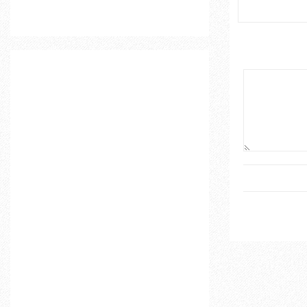
o
r
R
:
C
H