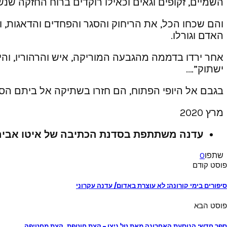
השמיים, זקופים וגאים וכאילו רוקדים ברוח החזקה שנ
והם שכחו הכל, את הריחוק והסגר והפחדים והדאגות, ו
האדם וגורלו.
אחר ירדו בדממה מהגבעה המוריקה, איש והרהוריו, והיא
ישתוק”….
בגבם אל היופי הפתוח, הם חזרו בשתיקה אל ביתם הסג
מרץ 2020
עדנה משתתפת בסדנת הכתיבה של איטו אביר
שתפו
0
פוסט קודם
סיפורים בימי קורונה: לא עוצרת באדום/ עדנה עקרוני
פוסט הבא
ספר חדש: הנוסעת האחרונה מאת טל ניצן – קצת חוטפת, קצת מחטיפה