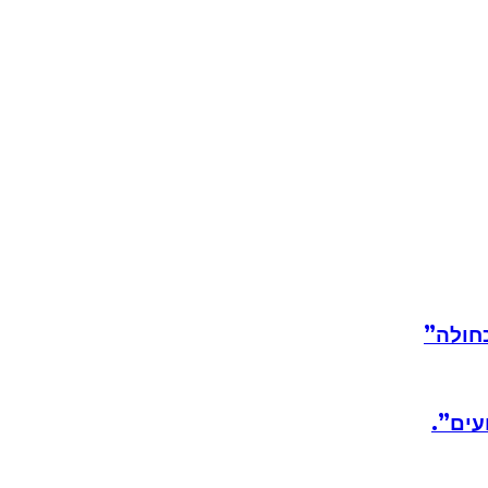
חולה”
עים”.