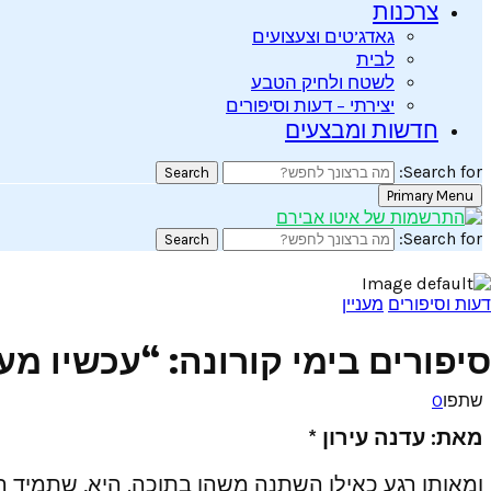
צרכנות
גאדג’טים וצעצועים
לבית
לשטח ולחיק הטבע
יצירתי – דעות וסיפורים
חדשות ומבצעים
Search for:
Search
Primary Menu
Search for:
Search
דעות וסיפורים
מעניין
סיפורים בימי קורונה: “עכשיו מעו
שתפו
0
מאת: עדנה עירון *
ומאותו רגע כאילו השתנה משהו בתוכה. היא, שתמיד רצת