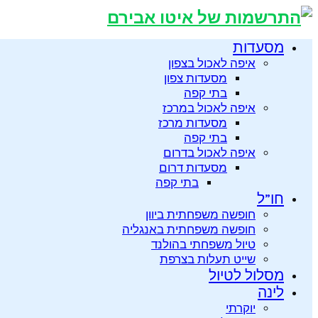
מסעדות
איפה לאכול בצפון
מסעדות צפון
בתי קפה
איפה לאכול במרכז
מסעדות מרכז
בתי קפה
איפה לאכול בדרום
מסעדות דרום
בתי קפה
חו”ל
חופשה משפחתית ביוון
חופשה משפחתית באנגליה
טיול משפחתי בהולנד
שייט תעלות בצרפת
מסלול לטיול
לינה
יוקרתי