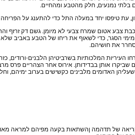
ם בלתי נמנעים, חלק מהטבע ומהחיים.
 עת טיפסו יחד במעלה התל כדי להתענג על הפריחה 
שכבת צבע אטום שמרח צבעי לא מיומן. גשם דק זרזף וה
י הסגר, כדי לשאוף את ריחו של הטבע באביב שלא היה
סחרר את חושיהם.
חו העיריות המלכותיות בשרביטיהן הלבנים-ורודים, כזר
ים שביקרו אותן בבדידותן. אירוס אחר הצהריים פרס מר
 כשעליהן האדומים מלבינים כקשישים בערוב ימיהם, וח
קריאה של תדהמה ןהשתאות בקעה מפיהם למראה מאות