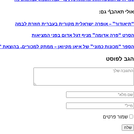
אולי תאהב\י גם:
“תיאודור” – אופרה ישראלית מקורית בעברית חוזרת לבמה
הסרט “פרה אדומה” מניף דגל אדום בפני המציאות
הספר “מכונות כמוני” של איאן מקיואן – ממתק למכורים, בהוצאת 
הגב לפוסט
שמור פרטים