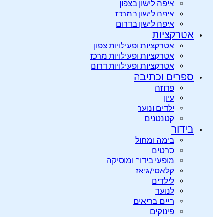
איפה לישון בצפון
איפה לישון במרכז
איפה לישון בדרום
אטרקציות
אטרקציות ופעילויות צפון
אטרקציות ופעילויות מרכז
אטרקציות ופעילויות דרום
ספרים וכתיבה
פרוזה
עיון
ילדים ונוער
קטנטנים
בידור
בימה ומחול
סרטים
מופעי בידור ומוסיקה
קלאסי/ג’אז
לילדים
לנוער
חיים בריאים
פינוקים