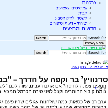
צרכנות
גאדג’טים וצעצועים
לבית
לשטח ולחיק הטבע
יצירתי – דעות וסיפורים
חדשות ומבצעים
Search for:
Search
Primary Menu
Search for:
Search
איפה לאכול בצפון
מהיר
סדנוויץ’ בר וקפה על הדרך – “בבונ’ס” על כ
שתפו
0
צומת קיבוץ החותרים וקצל לפני טירת הכרמל תמצאו בצ
בחורות מהקיבוץ שהגיעו לסנדוויץ’ של בוקר, כשהן ישו