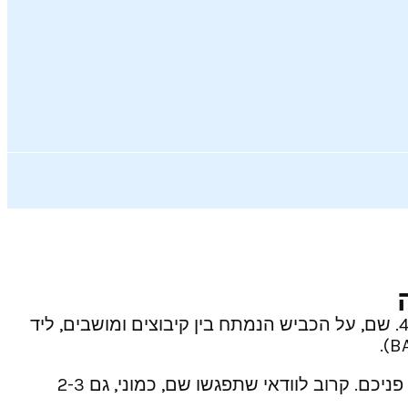
נוסעים צפונה לחיפה? אם אתם רעבים, שווה לכם “לשבור” את ההגה במחלף עתלית ולקחת ימינה, אל כביש 4. שם, על הכביש הנמתח בין קיבוצים ומושבים, ליד
ערב רב של כסאות, כמה שולחנות עגולים שהיו פעם גלגלות של כבלים וקרוואן ורוד הם התפאורה שתקבל את פניכם. קרוב לוודאי שתפגשו שם, כמוני, גם 2-3