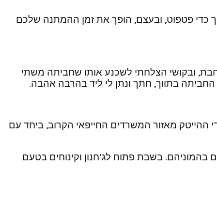
תוך כדי פטפוט, ובעצם, הופך את זמן ההמתנה שלכם
יבלתי אותו בתוך צ’בטה נימוחה וחמה. הגבר רצה לשבור לי 3 ביצים על המחבת, ובקושי הצלחתי לשכנע אותו שחביתה משתי
החביתה בתווך, חתך ונתן לי ליד בהרבה אהבה.
י ההייטק מאזור המשרדים החייפאי הקרוב, ביחד עם
ים בהמוניהם. בשבת פתוח לג’חנון וקינוחים בטעם