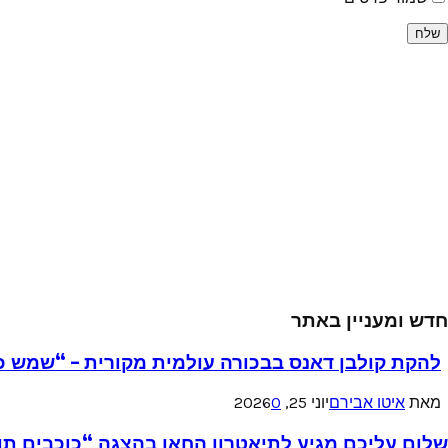
חדש ומעניין באתר
להקת קולבן דאנס בבכורה עולמית מקורית – “שמש כ
מאת
איטו אבירם
יוני 25, 2026
0
שלום עליכם מגיע לתיאטרון החאן בהצגה “כוכבים תו