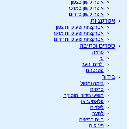
איפה לישון בצפון
איפה לישון במרכז
איפה לישון בדרום
אטרקציות
אטרקציות ופעילויות צפון
אטרקציות ופעילויות מרכז
אטרקציות ופעילויות דרום
ספרים וכתיבה
פרוזה
עיון
ילדים ונוער
קטנטנים
בידור
בימה ומחול
סרטים
מופעי בידור ומוסיקה
קלאסי/ג’אז
לילדים
לנוער
חיים בריאים
פינוקים