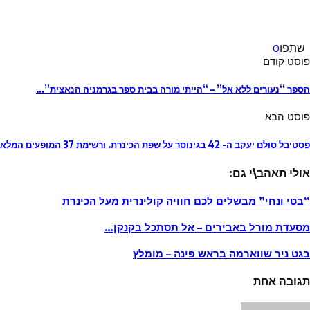
שתפו
0
פוסט קודם
הספר “נעורים ללא אל” – “הייתי מורה בבית ספר בגרמניה הנאצית”…
פוסט הבא
פסטיבל סולם יעקב ה- 42 בגינוסר על שפת הכינרת. ורשימת 37 המופעים המלאה
אולי תאהב\י גם:
“בטי ונחי” מבשלים לכם חוויה קולינרית מעל הכינרת
מסעדת מורל באבירים – אל תסתכל בקנקן…
בגט ניר שווארמה בראש פינה – מומלץ
תגובה אחת