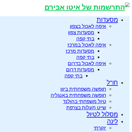
מסעדות
איפה לאכול בצפון
מסעדות צפון
בתי קפה
איפה לאכול במרכז
מסעדות מרכז
בתי קפה
איפה לאכול בדרום
מסעדות דרום
בתי קפה
חו”ל
חופשה משפחתית ביוון
חופשה משפחתית באנגליה
טיול משפחתי בהולנד
שייט תעלות בצרפת
מסלול לטיול
לינה
יוקרתי