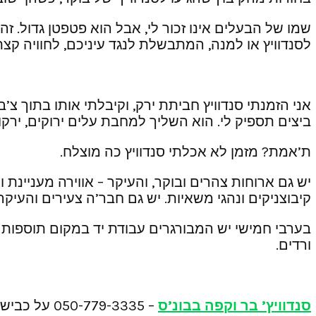
שמו של הבעלים אינו זכור לי, אבל הוא פטפטן גדול. ז
לסנדוויץ או למנה, המתבשלת לנגד עיניכם, לחוויה קצ
ביצים תספיק לי. הוא השליך למחבת עלים ירוקים, ירק
ת’אמת? מזמן לא אכלתי סנדוויץ כה מוצלח.
יש גם ארוחות צהרים ובוקר, והעיקר – אווירה מעניינ
קיבוצניקים ונהגי משאיות. יש גם חבר’ה צעירים והעיקר –
בערבי חמישי יש המבורגרים עבודת יד במקום תוספות אנ
ורדים.
סנדוויץ’ בר וקפה בבונ’ס
– ‏050-779-3335‏ על כביש 4 בכניסה לקיבוץ החותרים.