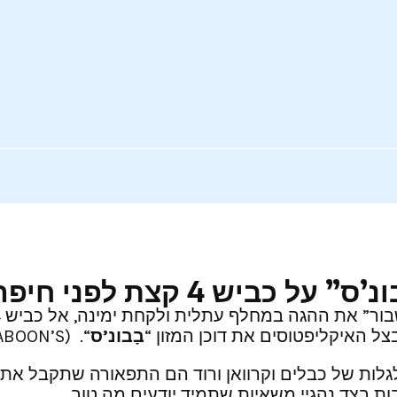
ביש 4 קצת לפני חיפה
ל האיקליפטוסים את דוכן המזון “
בָבונ’ס
“. (BABOON’S).
בות בצד נהגיי משאיות שתמיד יודעים מה טוב.