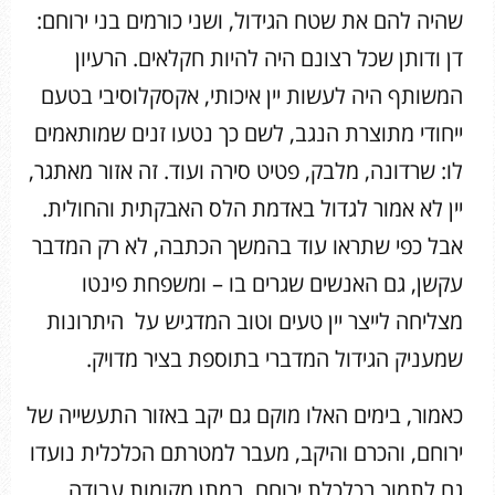
שהיה להם את שטח הגידול, ושני כורמים בני ירוחם:
דן ודותן שכל רצונם היה להיות חקלאים. הרעיון
המשותף היה לעשות יין איכותי, אקסקלוסיבי בטעם
ייחודי מתוצרת הנגב, לשם כך נטעו זנים שמותאמים
לו: שרדונה, מלבק, פטיט סירה ועוד. זה אזור מאתגר,
יין לא אמור לגדול באדמת הלס האבקתית והחולית.
אבל כפי שתראו עוד בהמשך הכתבה, לא רק המדבר
עקשן, גם האנשים שגרים בו – ומשפחת פינטו
מצליחה לייצר יין טעים וטוב המדגיש על היתרונות
שמעניק הגידול המדברי בתוספת בציר מדויק.
כאמור, בימים האלו מוקם גם יקב באזור התעשייה של
ירוחם, והכרם והיקב, מעבר למטרתם הכלכלית נועדו
גם לתמוך בכלכלת ירוחם, במתן מקומות עבודה,