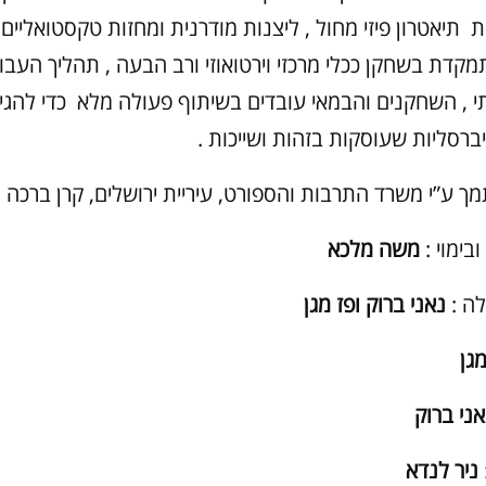
 תיאטרון פיזי מחול , ליצנות מודרנית ומחזות טקסטואליים
קדת בשחקן ככלי מרכזי וירטואוזי ורב הבעה , תהליך העבו
י , השחקנים והבמאי עובדים בשיתוף פעולה מלא כדי להגיע
יברסליות שעוסקות בזהות ושייכות .
ך ע”י משרד התרבות והספורט, עיריית ירושלים, קרן ברכה וקר
בימוי :
משה מלכא
ה :
נאני ברוק ופז מגן
מגן
אני ברוק
ניר לנדא