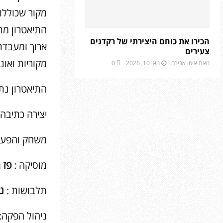
מקור שכוללות
התיאטרון מתמ
הכירו את כוחם היצירתי של רקדנים
ארוך ומעבדת
צעירים
מקוריות ואונ
מאת
איטו אבירם
מאי 10, 2026
0
התיאטרון נתמ
יצירה כתיבה ו
משחק והפעל
מוסיקה :
פז 
תלבושות :
נ
ניהול הפקה: