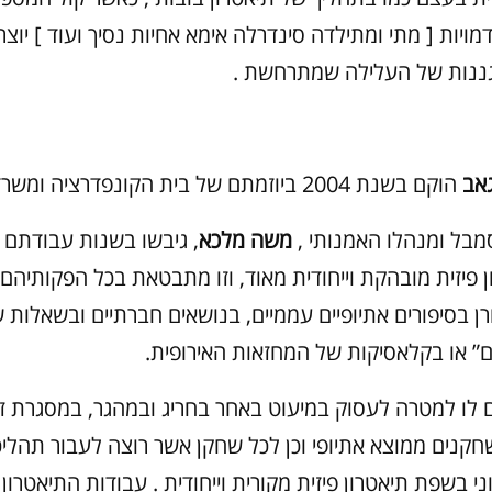
ויות [ מתי ומתילדה סינדרלה אימא אחיות נסיך ועוד ] יוצר
גננות של העלילה שמתרחשת .
גאב
הוקם בשנת 2004 ביוזמתם של בית הקונפדרציה ומשרד התרבות.
בל ומנהלו האמנותי ,
משה מלכא
, גיבשו בשנות עבודתם
 פיזית מובהקת וייחודית מאוד, וזו מתבטאת בכל הפקותיה
רן בסיפורים אתיופיים עממיים, בנושאים חברתיים ובשאלות ש
ם” או בקלאסיקות של המחזאות האירופית.
 לו למטרה לעסוק במיעוט באחר בחריג ובמהגר, במסגרת ז
חקנים ממוצא אתיופי וכן לכל שחקן אשר רוצה לעבור תהליכ
וני בשפת תיאטרון פיזית מקורית וייחודית . עבודות התיאטרון 