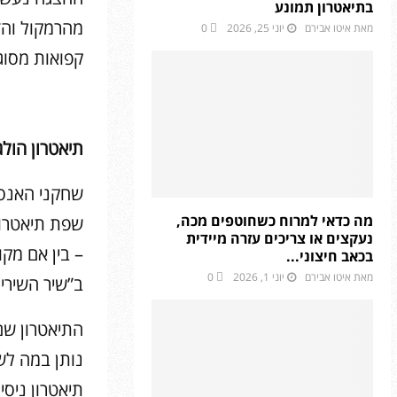
בתיאטרון תמונע
מהרמקול והדמ
מאת
איטו אבירם
יוני 25, 2026
0
קפואות מסו
תיאטרון הול
שחקני האנסמ
מה כדאי למרוח כשחוטפים מכה,
שפת תיאטרון
נעקצים או צריכים עזרה מיידית
– בין אם מקו
בכאב חיצוני...
מאת
איטו אבירם
יוני 1, 2026
0
ב”שיר השירי
התיאטרון שם
נותן במה לש
תיאטרון ניסי