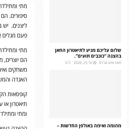
מתי ומתילדה
סיפורים. הם 
ליצנים. יש ב
פעם מגלים א
מתי ומתילדה
שלום עליכם מגיע לתיאטרון החאן
בהצגה “כוכבים תועים”.
הם יוצרים, מ
מאת
איטו אבירם
יוני 25, 2026
0
משחקים ואינ
האגדה והמשח
קופסאות הקר
תיאטרון או 
ומתי ומתילד
מהומה ואימה באולפן החדשות –
ההצגה נעשית