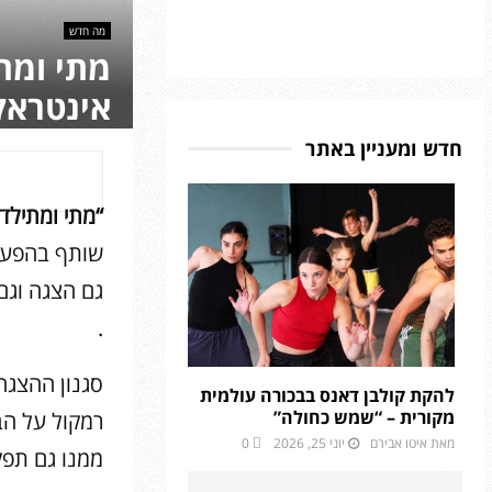
מה חדש
מתי ומת
אינטראק
חדש ומעניין באתר
“מתי ומתילד
שותף בהפעלה
גם הצגה וגם
.
סגנון ההצגה 
להקת קולבן דאנס בבכורה עולמית
מקורית – “שמש כחולה”
רמקול על הב
מאת
איטו אבירם
יוני 25, 2026
0
ממנו גם תפק