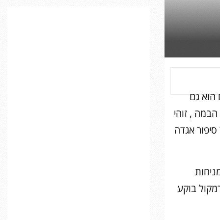
C
H
הוא גם
במה , זוהי
סיפור אגדה
מניחות
מקול בוקע