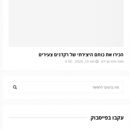
הכירו את כוחם היצירתי של רקדנים צעירים
מאת
איטו אבירם
מאי 10, 2026
0
S
e
a
S
r
c
E
h
עקבו בפייסבוק
f
A
o