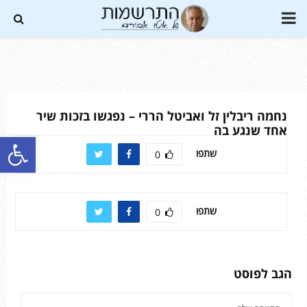
PRIMARY
MENU
Soundc
נחמה ריבלין זל ואביטל הררי – נפגשו בזכות שיר
אחד שנגע בה
פתח סרגל נגישות
שתפו
0
שתפו
0
הגב לפוסט