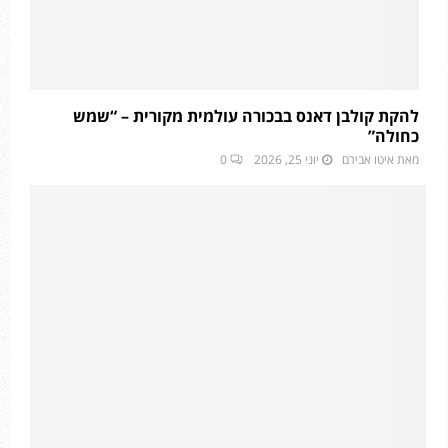
להקת קולבן דאנס בבכורה עולמית מקורית – “שמש
כחולה”
מאת
איטו אבירם
יוני 25, 2026
0