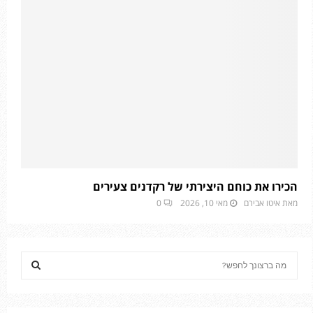
הכירו את כוחם היצירתי של רקדנים צעירים
מאת
איטו אבירם
מאי 10, 2026
0
S
e
a
S
r