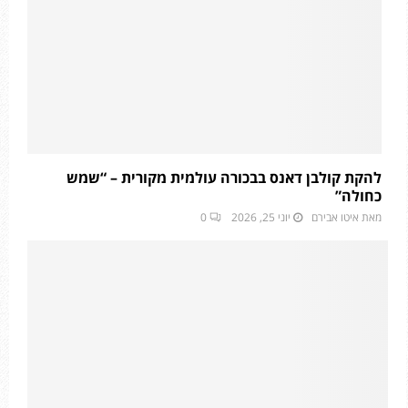
להקת קולבן דאנס בבכורה עולמית מקורית – “שמש
כחולה”
מאת
איטו אבירם
יוני 25, 2026
0