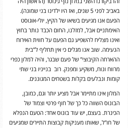
זהו ביקורנו השני במלון נוף גינוסר (הראשון היה
באביב לפני 5 שנים, ואז היו ילדינו בני שמונה).
הפעם אנו מגיעים בשיאו של הקיץ, יולי-אוגוסט
האימתניים אבל, למזלנו, החום הכבד נותר בחוץ
ואינו מצליח להשפיע גם הפעם על חווית האירוח
הנעימה. שוב אנו מגלים כי אין תחליף ל”בית
ההארחה הקיבוצי” של פעם שבגר, והיה למלון כפרי
מרווח ונוח, משקיע ומפנק. רוב בנייניו בני שתי
קומות ונבלעים בקלות בשטחים המגוננים.
המלון אינו מתיימר אבל מציע יותר וגם, כמובן,
הבונוס השווה כל כך של חוף פרטי וצמוד של
הכינרת. בעצם, יש עוד בונוס אחד: הטעם הנפלא
של חו”ל, שאותו מעניקות קבוצות התיירים שמגיעים