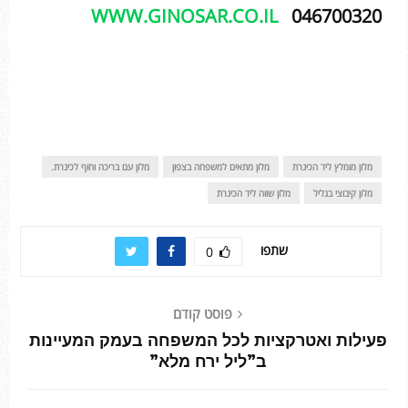
WWW.GINOSAR.CO.IL
046700320
מלון מומלץ ליד הכינרת
מלון מתאים למשפחה בצפון
מלון עם בריכה וחוף לכינרת.
מלון קיבוצי בגליל
מלון שווה ליד הכינרת
שתפו
0
פוסט קודם
פעילות ואטרקציות לכל המשפחה בעמק המעיינות
ב”ליל ירח מלא”