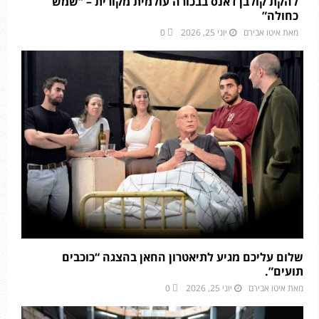
להקת קולבן דאנס בבכורה עולמית מקורית – “שמש
כחולה”
מאת
איטו אבירם
יוני 25, 2026
0
שלום עליכם מגיע לתיאטרון החאן בהצגה “כוכבים
תועים”.
מאת
איטו אבירם
יוני 25, 2026
0