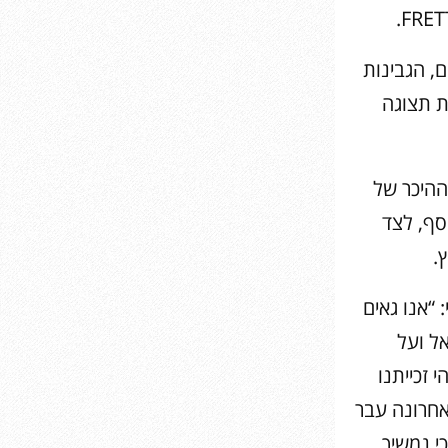
, הגבינות
ת תצוגה
ההיכר של
סף, לצד
.
 “אנו גאים
 הבוטיק המצטיין לשנת 2025 בישראל ועל
World Trave. נציין כי זוהי זכייתנו
חרונה עבר
י נמשיך