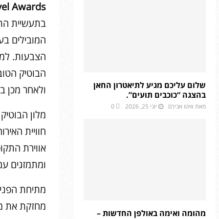
vel Awards
הצבעות. למלו
שלום עליכם מגיע לתיאטרון החאן
ולאחר מכן בשנים : 2015 2016 2017 8
בהצגה “כוכבים תועים”.
מאת
איטו אבירם
יוני 25, 2026
0
מלון הבוטיק 
חוויית האירו
אווירת התקופ
ומתמזגים עם 
מתיחת הפנים
מחזקת את מע
מהומה ואימה באולפן החדשות –