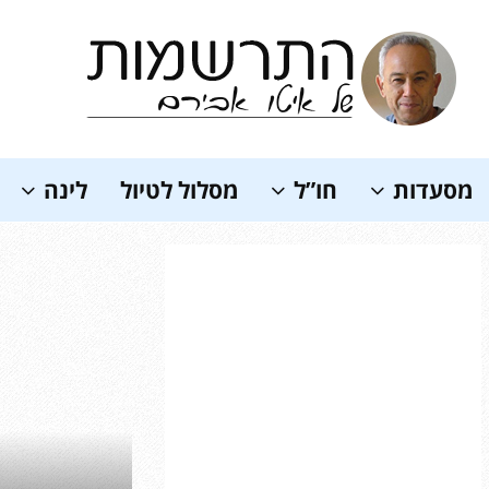
Soundc
מסעדות
חו”ל
מסלול לטיול
לינה