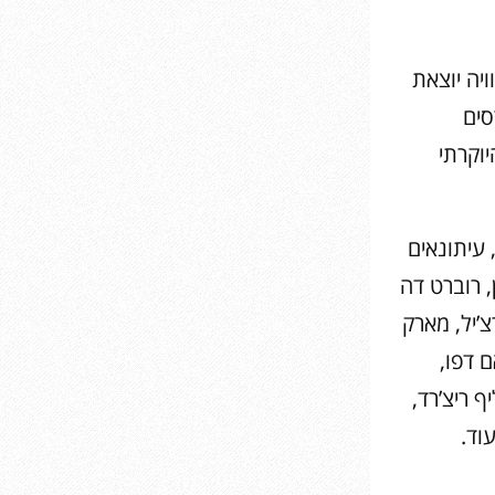
ויה יוצאת
סים
יוקרתי
עיתונאים
ן, רוברט דה
רצ’יל, מארק
ם דפו,
ף ריצ’רד,
עוד.