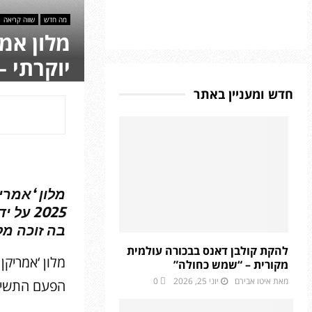
מה חדש
שווה קריאה
מלון אמר
יוקרתי –
חדש ומעניין באתר
מלון ‘אמרי
בה זוכה מלו
להקת קולבן דאנס בבכורה עולמית
מלון ‘אמריקן
מקורית – “שמש כחולה”
מאת
איטו אבירם
יוני 25, 2026
0
הפעם התשיעית