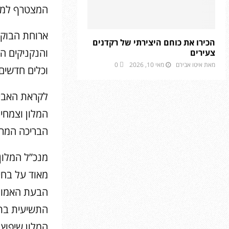
המצטרף למותג
ארוחת הבוקר
הכירו את כוחם היצירתי של רקדנים
והנקניקים הו
צעירים
מאת
איטו אבירם
מאי 10, 2026
0
וכלים חדשים,
לקראת האביב
המלון וצמחי
הבריכה המרהי
מנכ”ל המלון,
התשיעית בתו
המלון שיפוץ 