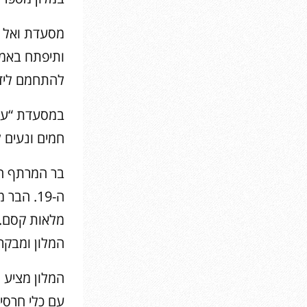
ותיפתח באמצ
להתחמם ליד
במסעדת “ערב
חמים ונעים ל
בר המרתף הו
ה-19. ה
מלאות קסם. ה
המלון ומבקרים נוס
עם כלי חרסינ