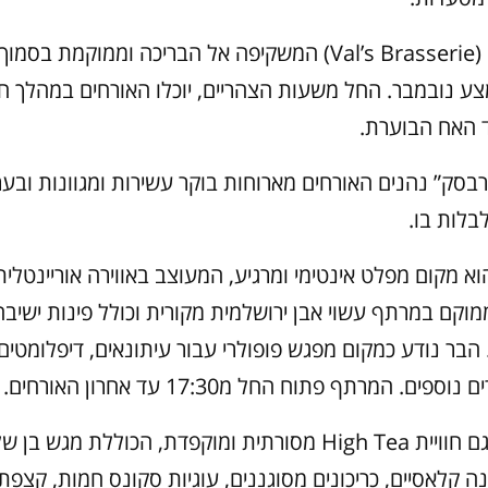
מסעדת ואל (Val’s Brasserie) המשקיפה אל הבריכה וממוקמת
ע נובמבר. החל משעות הצהריים, יוכלו האורחים במהלך ח
 האח הבוערת.
סק” נהנים האורחים מארוחות בוקר עשירות ומגוונות ובע
בלות בו.
א מקום מפלט אינטימי ומרגיע, המעוצב באווירה אוריינטלי
בר ממוקם במרתף עשוי אבן ירושלמית מקורית וכולל פינות ישיב
בר נודע כמקום מפגש פופולרי עבור עיתונאים, דיפלומטים,
פים. המרתף פתוח החל מ17:30 עד אחרון האורחים.
המלון מציע גם חוויית High Tea מסורתית ומוקפדת, הכוללת מגש
ה קלאסיים, כריכונים מסוגננים, עוגיות סקונס חמות, קצפת,