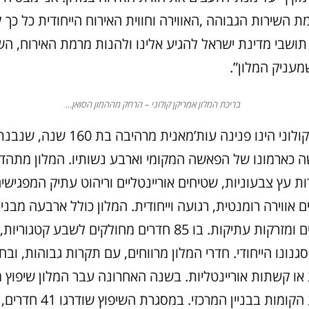
 השירות הגבוהה ,האווירה וחווית האירוח הייחודית כל כך ל
תושבי מדינת ישראל להגיע אלינו ולהנות מרמת האירוח, הש
מעניק המלון”.
בריכת המלון אמריקן קולוני – הרחק מההמון הסואן…
מלון אמריקן קולוני הינו פנינה עות’מאנית מר
שימשה כארמונו של הפאשה המקומי וארבע נשותיו. המלון מתה
ת עץ צבעוניות, שטיחים אוריינטליים וריהוט עתיק המפגישים
ם אווירה רומנטית, רגועה וייחודית. המלון כולל ארבעה מבנים
גנים מלבלבים ומזרקות עתיקות. בו 85 חדרים מחולקים לשבע קטג
נונו הייחודי. חדרי המלון מרווחים, עם תקרות גבוהות, וב
 או קשתות אוריינטליות. בשנה האחרונה עבר המלון שיפוץ 
את כל ארבע הקומות בבניין המרכזי.