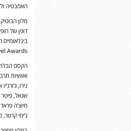
האמבטיה ולח
מלון הבוטיק 
דופן של חופ
בינלאומיים ר
World Travel Awards, שהינ
הקסם הבלתי 
ואושיות תרבות
נירו, ג’ורג’י
שגאל, פיטר או
מיוצ’ה פראדה
ג’ימי קרטר, מ
במלון מספר 