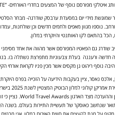
 איטלקי מפורסם נוסף של המצעים בחדרי האורחים- ”FRETTE.
 שמוגשת מידי יום במסעדת ערבסק שודרגה- מבחר הסלטים
רחב. נוספו מגוון מאפים ולחמים חדשים וכן שולחנות, עמדו
 הכל בהתאם לקו האותנטי והיוקרתי במלון.
 שודרג גם הפאטיו המפורסם אשר מהווה את אחד מסימני 
ה חדשה ורעננה בעלת צבעוניות מתפרצת נשתלה בו. בנו
בה נוסף ריהוט גן מקסים אשר מכין פניו לקראת אורחי הקיץ
 אלכס נאסר, ציין בעקבות הידיעה על הזכייה בפרס היוקרתי:
מאוד על בחירת אמריקן קולוני למלון
הבעת האמון וההערכה מצד הארגון l Awards
אר שנחשב כאוסקר של תעשיית התיירות בעולם. בשנה הא
מקיף על מנת להעצים את חווית האירוח במלון. אני מבטיח כ