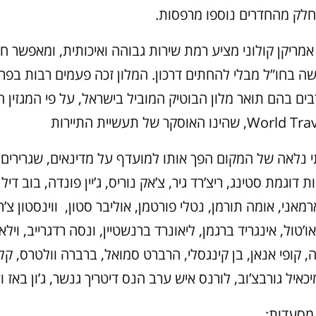
לק מהחדרים נוספו מרפסות.
אמריקן קולוני מציע רמת שירות גבוהה ואיכותית, ומאפשר חו
שה בחו”ל מבלי להחתים דרכון. המלון זכה פעמים רבות בפר
בים בהם תואר מלון הבוטיק המוביל בישראל, על פי המגזין ה
ו האוסקר של תעשיית התיירות
נלאה של המקום הפך אותו למועדף על מדינאים, שגרירים, 
 דוגמת סטינג, ריצ’רד גיר, צ’אק נוריס, ג’יין פונדה, בוב דיל
ו ארמאני, אומה תורמן, נטלי פורטמן, אוליבר סטון, ווינסטון צ’
’טול, אינגריד ברגמן, ליאונרד ברנשטיין, ונסה רדגרייב, וילא
, קופי אנאן, בן קינגסלי, הרברט סמואל, ברברה וולטרס, קלי
יכאיל גורבצ’וב, לורנס איש ערב הנס דיטריך גנשר, ג’ון באז ו
מסעדות: