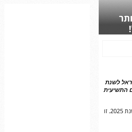
C
ותר
H
שראל לשנת
World Travel Awar’. זו הפעם התשיעית
למלון הבוטיק הטוב בישראל לשנת 2025. זו