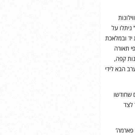
ילונות
ים בטכנולוגיית 4K ובגדלים שבין 43-55 אינץ’ ניתלו על
 יד ובמלאכת
פי תאורה
נות קפה,
רב הבא לידי
 שחודשו
 לצד
 פארמה’