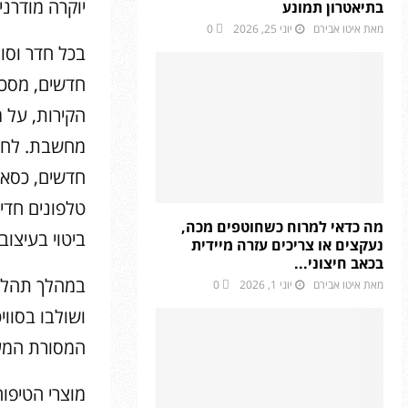
יוקרה מודרני
בתיאטרון תמונע
מאת
איטו אבירם
יוני 25, 2026
0
בכל חדר וסוו
הקירות, על 
מחשבת. לחדרי
חדשים, כסאות
טלפונים חדי
מה כדאי למרוח כשחוטפים מכה,
ביטוי בעיצוב
נעקצים או צריכים עזרה מיידית
בכאב חיצוני...
במהלך תהליך
מאת
איטו אבירם
יוני 1, 2026
0
ושולבו בסוו
המסורת המענ
מוצרי הטיפוח