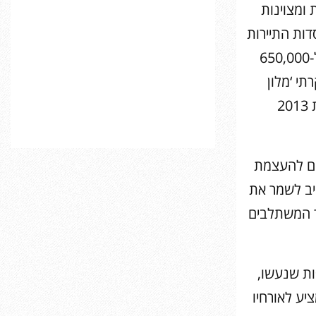
 ומצוינות
רים מוסדות התיירות
המובילים בעולם על ידי אנשי מקצוע וצרכנים מתחום התיירות עם מעל ל-650,000
תי ‘מלון
הבוטיק הטוב בישראל’ לאחר שהוענק לו תואר זה בפעם הראשונה בשנת 2013
גים להעצמת
חייב לשמר את
תר המשתלבים
ות שנעשו,
יע לאורחיו