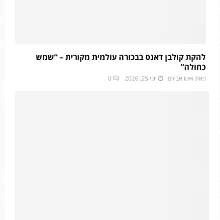
להקת קולבן דאנס בבכורה עולמית מקורית – “שמש
כחולה”
מאת
איטו אבירם
יוני 25, 2026
0