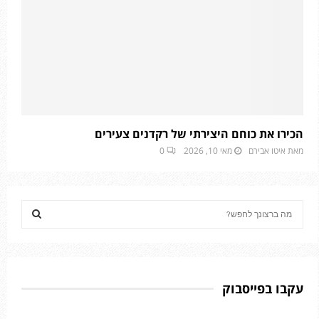
הכירו את כוחם היצירתי של רקדנים צעירים
מאת
איטו אבירם
מאי 10, 2026
0
S
e
a
S
r
c
E
h
עקבו בפייסבוק
f
A
o