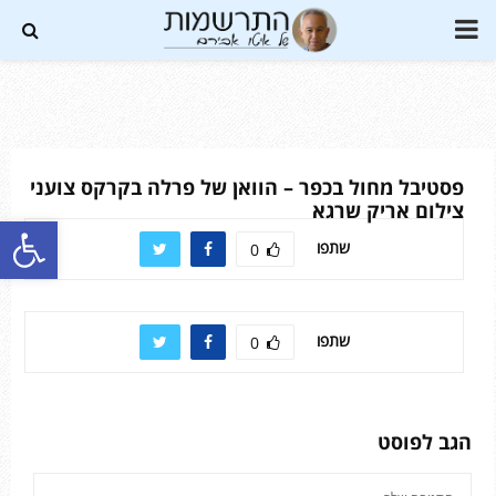
PRIMARY
MENU
Soundc
פסטיבל מחול בכפר – הוואן של פרלה בקרקס צועני
צילום אריק שרגא
פתח סרגל נגישות
שתפו
0
שתפו
0
הגב לפוסט