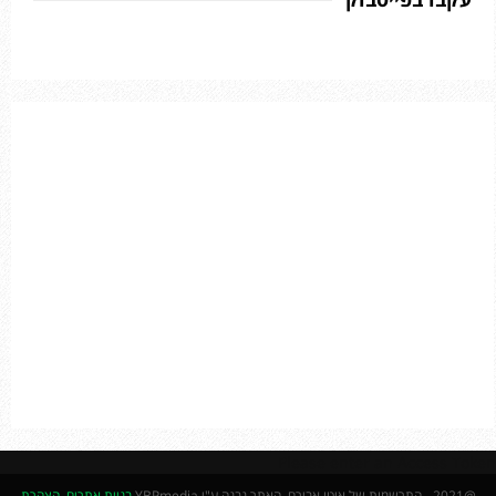
f
A
o
r
R
:
C
H
Please enter an Access Token
@2021 - התרשמות של איטו אבירם. האתר נבנה ע"י YBPmedia
בניית אתרים
.
הצהרת