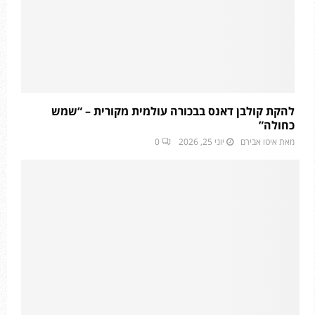
להקת קולבן דאנס בבכורה עולמית מקורית – “שמש
כחולה”
מאת
איטו אבירם
יוני 25, 2026
0