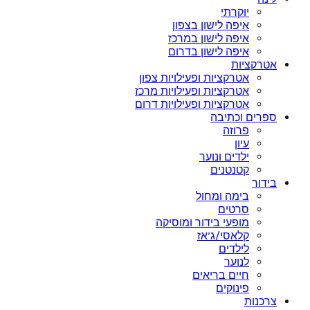
יוקרתי
איפה לישון בצפון
איפה לישון במרכז
איפה לישון בדרום
אטרקציות
אטרקציות ופעילויות צפון
אטרקציות ופעילויות מרכז
אטרקציות ופעילויות דרום
ספרים וכתיבה
פרוזה
עיון
ילדים ונוער
קטנטנים
בידור
בימה ומחול
סרטים
מופעי בידור ומוסיקה
קלאסי/ג’אז
לילדים
לנוער
חיים בריאים
פינוקים
צרכנות