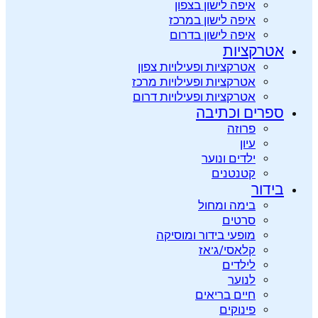
איפה לישון בצפון
איפה לישון במרכז
איפה לישון בדרום
אטרקציות
אטרקציות ופעילויות צפון
אטרקציות ופעילויות מרכז
אטרקציות ופעילויות דרום
ספרים וכתיבה
פרוזה
עיון
ילדים ונוער
קטנטנים
בידור
בימה ומחול
סרטים
מופעי בידור ומוסיקה
קלאסי/ג’אז
לילדים
לנוער
חיים בריאים
פינוקים