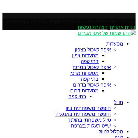
Please enter an Access Token
@2021 - התרשמות של איטו אבירם. האתר נבנה ע"י YBPmedia
בניית אתרים
.
הצהרת נגישות
Soundcloud
Instagram
Facebook
Pinterest
Linkedin
Youtube
Twitter
Google
Email
Rss
מסעדות
איפה לאכול בצפון
מסעדות צפון
בתי קפה
איפה לאכול במרכז
מסעדות מרכז
בתי קפה
איפה לאכול בדרום
מסעדות דרום
בתי קפה
חו”ל
חופשה משפחתית ביוון
חופשה משפחתית באנגליה
טיול משפחתי בהולנד
שייט תעלות בצרפת
מסלול לטיול
לינה