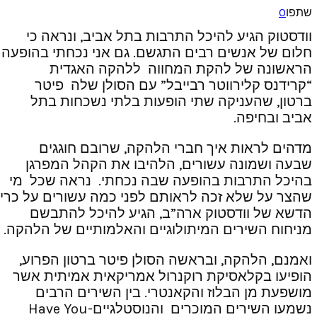
שתפו
0
וודסטוק הגיע להיכל התרבות בתל אביב, ונראה כי
חלום של אנשים רבים התגשם. גם אני נכחתי בהופעה
הראשונה של להקת המחווה ללהקה האגדית
“קרידנס קלירווטר רבייבל” עם הסולן שלה פיטר
ברטון, שהעניקה שתי הופעות בלתי נשכחות בתל
אביב ובחיפה.
מדהים לראות איך חברי הלהקה, שרובם חוגגים
שבעה ושמונה עשורים, הלהיבו את הקהל המפרגן
בהיכל התרבות בהופעה שבה נכחתי. נראה שכל מי
שהצר על שלא זכה לראותם לפני כמה עשורים על כרי
הדשא של וודסטוק ארה”ב, הגיע להיכל להתבשם
מניחוח השירים המיתולוגיים והאלמותיים של הלהקה.
ואמנם, הלהקה, ובראשה הסולן פיטר ברטון הפרוע,
הופיעו בקלאסיקת רוקנרול אמריקאית אמיתית אשר
מושפעת מן הבלוז והקאנטרי. בין השירים הרבים
נשמעו השירים המוכרים והנוסטלגיים-Have You