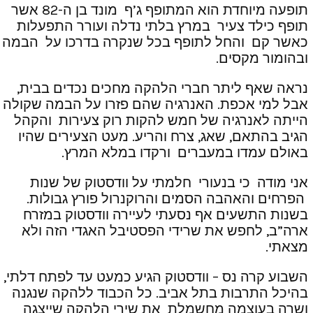
תופעה מיוחדת הוא המתופף ג’ף מונד בן ה-82 אשר
תופף כילד צעיר במרץ בלתי נדלה ועורר התפעלות
כאשר קם והחל לתופף בכל שנקרה בדרכו על הבמה
ובהומור מקסים.
נראה שאף ליתר חברי הלהקה מחכים נכדים בבית,
אבל למי אכפת. האנרגיה שהם פזרו על הבמה שקולה
הייתה לאנרגיה של חמש להקות רוק צעירות והקהל
הגיב בהתאם, שאג, צרח והריע. מעט הצעירים שהיו
באולם עמדו במעברים ורקדו במלא המרץ.
אני מודה כי בנעורי חלמתי על וודסטוק של שנות
הפרחים והאהבה הסמים והרוקנרול פורץ גבולות.
בשנות התשעים אף נסעתי לעיירה וודסטוק במזרח
ארה”ב, לחפש את שרידי הפסטיבל האגדי הזה ולא
מצאתי.
השבוע קרה נס – וודסטוק הגיע כמעט עד לפתח דלתי,
בהיכל התרבות בתל אביב. כל הכבוד ללהקה שנגנה
ושרה בעוצמה מחשמלת את שירי הלהקה שייצגה