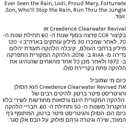
Ever Seen the Rain, Lodi, Proud Mary, Fortunate
Son, Who’ll Stop the Rain, Run Thru the Jungle.
ועוד.
Creedence Clearwater Revival או
בקיצור CCR פרצה בסוף שנות ה- 60 תחילת שנות ה-
70. לאחר שמכרו 30 מיליון עותקים בארה”ב ו- 120
מיליון ברחבי העולם, קיבלה הלהקה תעודת יהלום
נדירה מ- RIAA ב- 2016. הלהקה המקורית התפרקה
ב- 1972 ולאחר מכן כל אחד מהאחים שהנהיגו את
הלהקה פתח בקריירת סולו.
כיום מי שמוביל
את Creedence Clearwater Revived הוא הסולן
והגיטריסט פיטר ברטון. להיטים רבים של
הלהקה המקורית הינם גרסאות מחודשות לשירי בלוז
ורוקנרול משנות ה- 50 ותחילת ה- 60. חבריי הלהקה
כיום הם: הסולן והגיטריסט פיטר ברטון, המתופף ג’ף
המונד, שירה וגיטרה גרהם פולוק, על הבס אלן סגר.