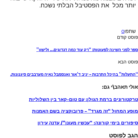
יותר מכל את הפסטיבל הבלתי נשכח.
שתפו
0
פוסט קודם
ספר לפני השינה לפעוטות: “רק עוד כמה דגדוגים… ולישון”
פוסט הבא
“התעלות” בהיכל התרבות – יניב ד’אור ואנסמבל נאיה מערבבים סיגנונות.
אולי תאהב\י גם:
טרקטורונים ברמת הגולן: עם טום-קאר בין השלוליות
מופע המחול “זה מגרד” – פרובוקציה בשם האמנות
סיפורים בימי קורונה: “עכשיו מעונן”/ עדנה עירון
הגב לפוסט