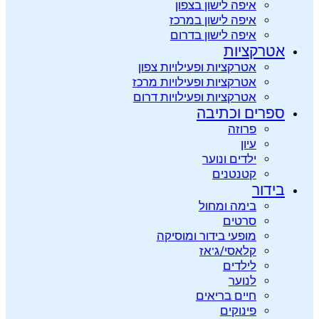
איפה לישון בצפון
איפה לישון במרכז
איפה לישון בדרום
אטרקציות
אטרקציות ופעילויות צפון
אטרקציות ופעילויות מרכז
אטרקציות ופעילויות דרום
ספרים וכתיבה
פרוזה
עיון
ילדים ונוער
קטנטנים
בידור
בימה ומחול
סרטים
מופעי בידור ומוסיקה
קלאסי/ג’אז
לילדים
לנוער
חיים בריאים
פינוקים