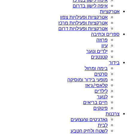
איפה לישון במרכז
איפה לישון בדרום
אטרקציות
אטרקציות ופעילויות צפון
אטרקציות ופעילויות מרכז
אטרקציות ופעילויות דרום
ספרים וכתיבה
פרוזה
עיון
ילדים ונוער
קטנטנים
בידור
בימה ומחול
סרטים
מופעי בידור ומוסיקה
קלאסי/ג’אז
לילדים
לנוער
חיים בריאים
פינוקים
צרכנות
גאדג’טים וצעצועים
לבית
לשטח ולחיק הטבע