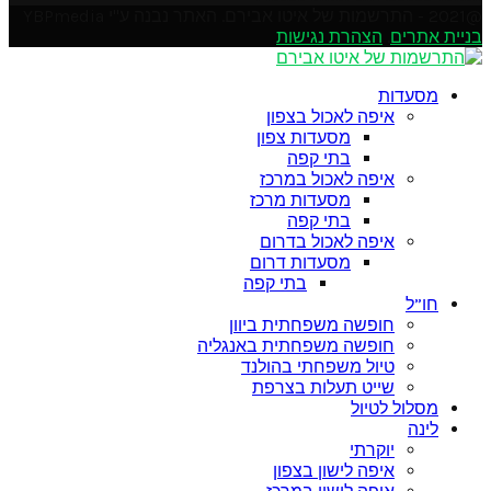
@2021 - התרשמות של איטו אבירם. האתר נבנה ע"י YBPmedia
בניית אתרים
.
הצהרת נגישות
Soundcloud
Instagram
Facebook
Pinterest
Linkedin
Youtube
Twitter
Google
Email
Rss
מסעדות
איפה לאכול בצפון
מסעדות צפון
בתי קפה
איפה לאכול במרכז
מסעדות מרכז
בתי קפה
איפה לאכול בדרום
מסעדות דרום
בתי קפה
חו”ל
חופשה משפחתית ביוון
חופשה משפחתית באנגליה
טיול משפחתי בהולנד
שייט תעלות בצרפת
מסלול לטיול
לינה
יוקרתי
איפה לישון בצפון