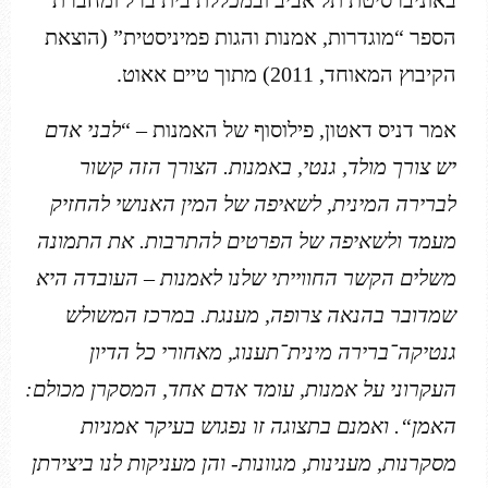
באוניברסיטת תל אביב ובמכללת בית ברל ומחברת
הספר “מוגדרות, אמנות והגות פמיניסטית” (הוצאת
הקיבוץ המאוחד, 2011) מתוך טיים אאוט.
אמר דניס דאטון, פילוסוף של האמנות – “
לבני אדם
יש צורך מולד, גנטי, באמנות. הצורך הזה קשור
לברירה המינית, לשאיפה של המין האנושי להחזיק
מעמד ולשאיפה של הפרטים להתרבות. את התמונה
משלים הקשר החווייתי שלנו לאמנות – העובדה היא
שמדובר בהנאה צרופה, מענגת. במרכז המשולש
גנטיקה־ברירה מינית־תענוג, מאחורי כל הדיון
העקרוני על אמנות, עומד אדם אחד, המסקרן מכולם:
האמן
“.
ואמנם בתצוגה זו נפגוש בעיקר אמניות
מסקרנות, מענינות, מגוונות- והן מעניקות לנו ביצירתן