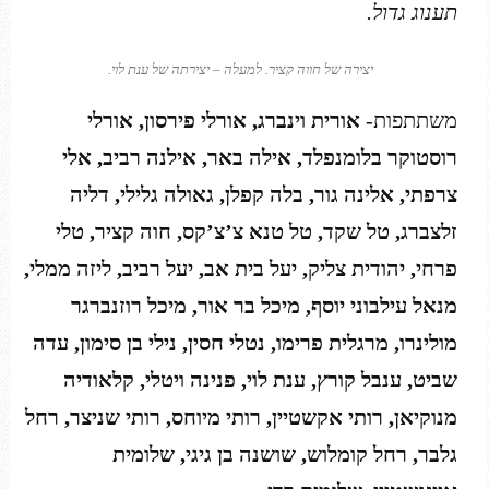
תענוג גדול
.
יצירה של חווה קציר. למעלה – יצירתה של ענת לוי.
משתתפות-
אורית וינברג, אורלי פירסון, אורלי
רוסטוקר בלומנפלד, אילה באר, אילנה רביב, אלי
צרפתי, אלינה גור, בלה קפלן, גאולה גלילי, דליה
זלצברג, טל שקד, טל טנא צ’צ’קס, חוה קציר, טלי
פרחי, יהודית צליק, יעל בית אב, יעל רביב, ליזה ממלי,
מנאל עילבוני יוסף, מיכל בר אור, מיכל רוזנברגר
מולינרו, מרגלית פרימו, נטלי חסין, נילי בן סימון, עדה
שביט, ענבל קורץ, ענת לוי, פנינה ויטלי, קלאודיה
מנוקיאן, רותי אקשטיין, רותי מיוחס, רותי שניצר, רחל
גלבר, רחל קומלוש, שושנה בן גיגי, שלומית