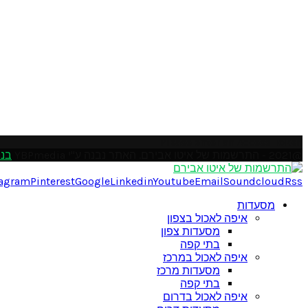
Please enter an Access Token
@2021 - התרשמות של איטו אבירם. האתר נבנה ע"י YBPmedia
בני
tagram
Pinterest
Google
Linkedin
Youtube
Email
Soundcloud
Rss
מסעדות
איפה לאכול בצפון
מסעדות צפון
בתי קפה
איפה לאכול במרכז
מסעדות מרכז
בתי קפה
איפה לאכול בדרום