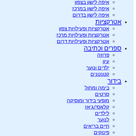
איפה לישון בצפון
איפה לישון במרכז
איפה לישון בדרום
אטרקציות
אטרקציות ופעילויות צפון
אטרקציות ופעילויות מרכז
אטרקציות ופעילויות דרום
ספרים וכתיבה
פרוזה
עיון
ילדים ונוער
קטנטנים
בידור
בימה ומחול
סרטים
מופעי בידור ומוסיקה
קלאסי/ג’אז
לילדים
לנוער
חיים בריאים
פינוקים