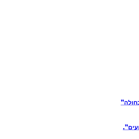
חולה”
עים”.