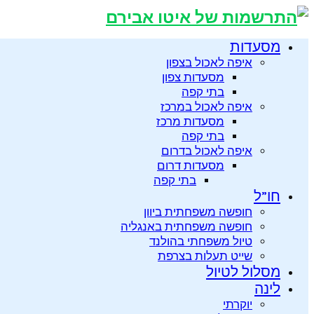
מסעדות
איפה לאכול בצפון
מסעדות צפון
בתי קפה
איפה לאכול במרכז
מסעדות מרכז
בתי קפה
איפה לאכול בדרום
מסעדות דרום
בתי קפה
חו”ל
חופשה משפחתית ביוון
חופשה משפחתית באנגליה
טיול משפחתי בהולנד
שייט תעלות בצרפת
מסלול לטיול
לינה
יוקרתי