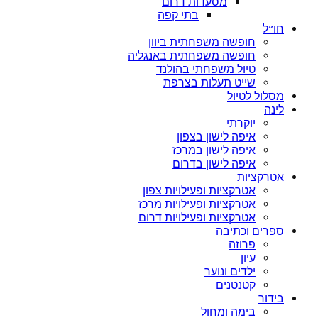
מסעדות דרום
בתי קפה
חו”ל
חופשה משפחתית ביוון
חופשה משפחתית באנגליה
טיול משפחתי בהולנד
שייט תעלות בצרפת
מסלול לטיול
לינה
יוקרתי
איפה לישון בצפון
איפה לישון במרכז
איפה לישון בדרום
אטרקציות
אטרקציות ופעילויות צפון
אטרקציות ופעילויות מרכז
אטרקציות ופעילויות דרום
ספרים וכתיבה
פרוזה
עיון
ילדים ונוער
קטנטנים
בידור
בימה ומחול