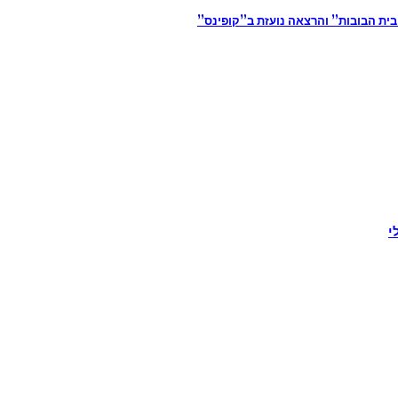
ית הבובות” והרצאה נועזת ב”קופינס”
י