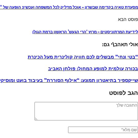
מסעדת טאיה בקדימה שבשרון – אוכל מדליק לכל המשפחה ועכשיו: הופעה של “ב
פוסט הבא
לידיעת המרתוניסטים – מרוץ ‘הרי הגעש’ הראשון ברמת הגולן
אולי תאהב\י גם:
“בטי ונחי” מבשלים לכם חוויה קולינרית מעל הכינרת
בכורה עולמית למופע המחול: פולחן האביב
שייקספיר בתיאטרון תמונע: “אילוף הסוררת” בעיבוד בועט ומוסיקל
הגב לפוסט