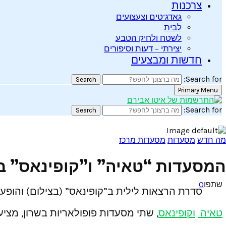
צרכנות
גאדג’טים וצעצועים
לבית
לשטח ולחיק הטבע
יצירתי – דעות וסיפורים
חדשות ומבצעים
Search for:
Search
Primary Menu
Search for:
Search
מה חדש
מסעדות
מסעדות מרכז
המסעדות “טאיה” ו”קופינאס” בש
שתפו
0
סדרת הרצאות לילית ב”קופינאס” (בצילום) והופ
טאיה
וקופינאס
, שתי מסעדות פופולאריות בשרון, מצי