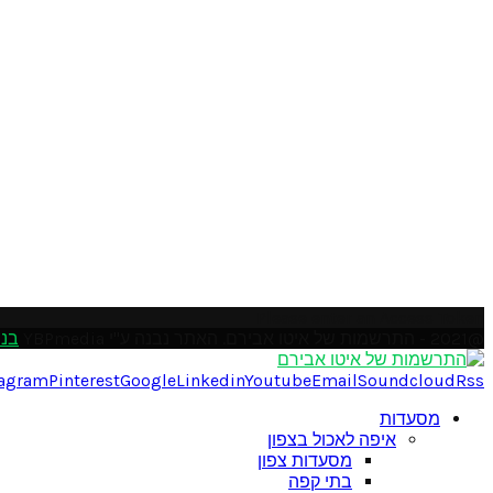
Please enter an Access Token
@2021 - התרשמות של איטו אבירם. האתר נבנה ע"י YBPmedia
בני
tagram
Pinterest
Google
Linkedin
Youtube
Email
Soundcloud
Rss
מסעדות
איפה לאכול בצפון
מסעדות צפון
בתי קפה