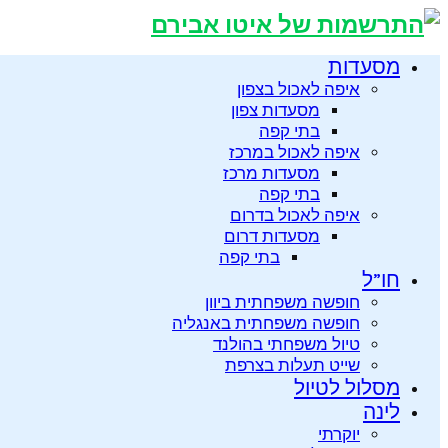
מסעדות
איפה לאכול בצפון
מסעדות צפון
בתי קפה
איפה לאכול במרכז
מסעדות מרכז
בתי קפה
איפה לאכול בדרום
מסעדות דרום
בתי קפה
חו”ל
חופשה משפחתית ביוון
חופשה משפחתית באנגליה
טיול משפחתי בהולנד
שייט תעלות בצרפת
מסלול לטיול
לינה
יוקרתי