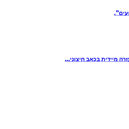
עים”.
ה מיידית בכאב חיצוני...