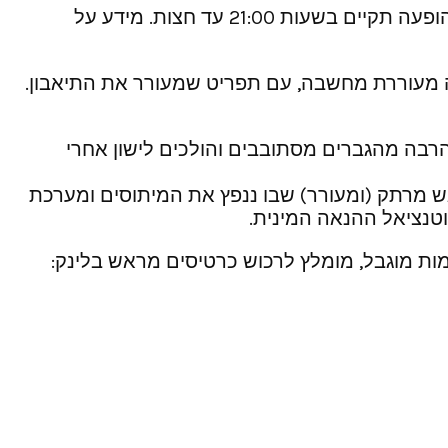
הלהקה המצליחה “בית הבובות” מגיעה למסעדה האסיאתית, הממוקמת בישוב קדימה, ביום חמישי 11 מאי‏. ההופעה תקיים ‏בשעות ‏21:00‏ עד חצות. מידע על
מעוררת מחשבה, עם תפריט שמעורר את התיאבון.
רבה מהגברים מסתובבים והולכים לישון אחרי
ש מרתק (ומעורר) שבו ננפץ את המיתוסים ומערכת
וטנציאל ההנאה המינית.