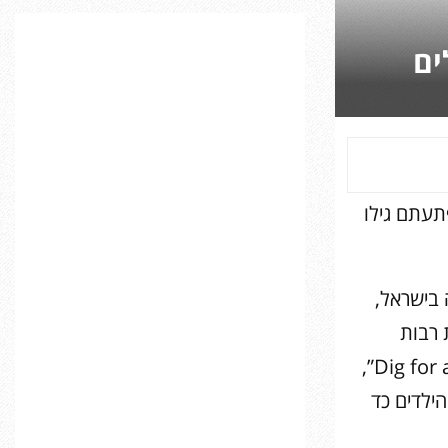
C
ים
H
תעתם גילו
פשה בישראל,
 רבות
בישראל: חפירה במערות המקראיות של העיר מרישה בבית גוברין,”Dig for a Day”,
ילדים כד