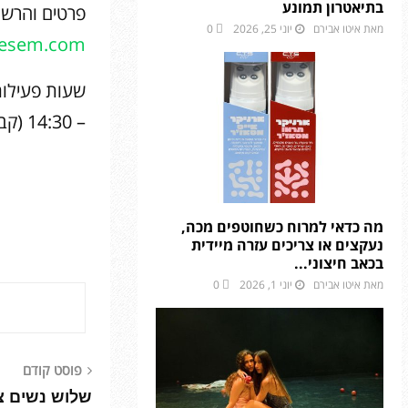
בתיאטרון תמונע
פרטים והרשמה: 50084
מאת
איטו אבירם
יוני 25, 2026
0
hesem.com
– 14:30 (קבוצה אחרונה מתחילה ב-12:00)
מה כדאי למרוח כשחוטפים מכה,
נעקצים או צריכים עזרה מיידית
בכאב חיצוני...
מאת
איטו אבירם
יוני 1, 2026
0
פוסט קודם
שלוש נשים צע