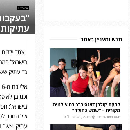
מה חדש
“בעקבות
עתיקות ב
חדש ומעניין באתר
צמד ילדים מ
בישראל במהל
כד עתיק שש
וכמובן לא פ
להקת קולבן דאנס בבכורה עולמית
מקורית – “שמש כחולה”
של המכון לס
מאת
איטו אבירם
יוני 25, 2026
0
עתיק, אשר 