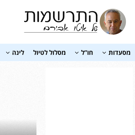
Soundc
מסעדות
חו”ל
מסלול לטיול
לינה