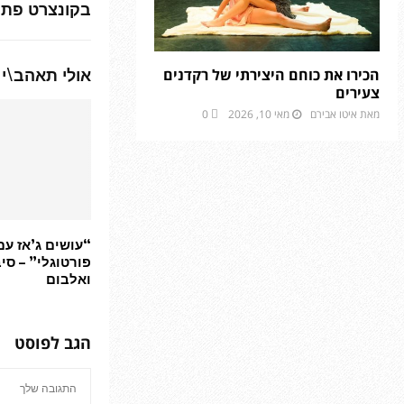
בקונצרט פתי
אולי תאהב\י 
הכירו את כוחם היצירתי של רקדנים
צעירים
מאת
איטו אבירם
מאי 10, 2026
0
“עושים ג’אז עם
פורטוגלי” – סי
ואלבום
הגב לפוסט