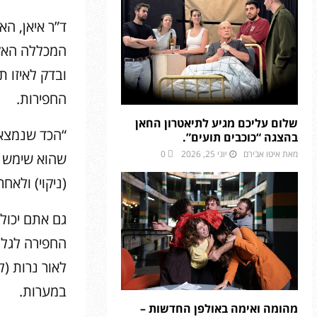
ד”ר איאן, הא
המכללה האקד
ובדק לאיזו ת
החפירות.
שלום עליכם מגיע לתיאטרון החאן
“הכד שנמצא 
בהצגה “כוכבים תועים”.
מאת
איטו אבירם
יוני 25, 2026
0
שהוא שימש כ
(ניקוי) ולאחר
גם אתם יכולי
החפירה לגלו
לאור נרות (
במערות.
מהומה ואימה באולפן החדשות –