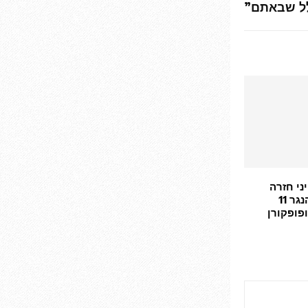
לל שבאתם”
ני חזרה
להופעה אחת בהנגר 11
פופקורן