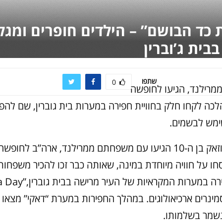
 כד הבושם” – הילדים חופרים ומגל
בית ג’וברין
שתפו
0
מרילנד, הגיעו לחופשה
כה לקחו חלק בחוויית חפירה במערות בית גוברין, שם להפ
ימש לבשמים.
אלי בת ה-6 וזאק בן ה-10 הגיעו עם משפחתם ממרילנד, ארה”ב לחו
סחו על חוויה מיוחדת במינה, שאותה כבר זכו להכיר משפחות
מינרים ארכיאולוגים. במהלך החפירות במערת “דאקי” מצאו ה
נשמר בשלמותו.