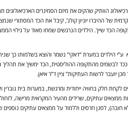
רכיאולוג הוותיק שהקים את מיזם הסמינרים הארכיאולוגים 
מית של ההיברו יוניון קולג’, קיבל את הכד המסתורי שנמצ
קופה הכד שייך. הילדים הנרגשים שמחו מאוד על גילוי הממצא
ע”י הילדים במערת “דאקי” נשמר והוצא בשלמותו כך שנית
כד לבשמים מהתקופה ההוליסטית, הכד ימשיך את תהליך 
 מכן יועבר לרשות העתיקות” ציין ד”ר איאן.
ם לקחת חלק בחוויה ייחודית ומרגשת, במערות בית גוברין ול
ת ממצאים עתיקים, שרידים מהעיר המקראית מרישה, לזחול
לא חובה), לסנן חרסים וללמוד על ממצאים עתיקים נוספים 