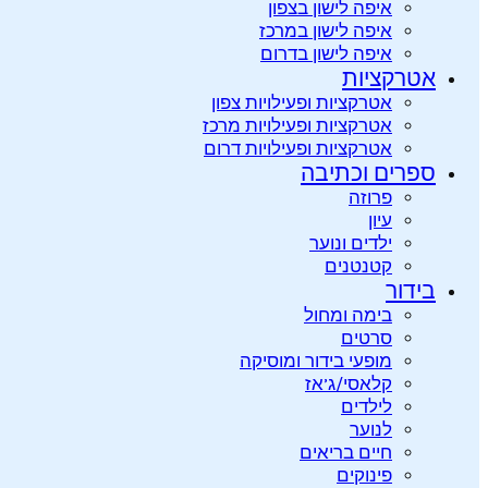
איפה לישון בצפון
איפה לישון במרכז
איפה לישון בדרום
אטרקציות
אטרקציות ופעילויות צפון
אטרקציות ופעילויות מרכז
אטרקציות ופעילויות דרום
ספרים וכתיבה
פרוזה
עיון
ילדים ונוער
קטנטנים
בידור
בימה ומחול
סרטים
מופעי בידור ומוסיקה
קלאסי/ג’אז
לילדים
לנוער
חיים בריאים
פינוקים