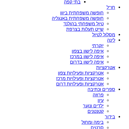
בתי קפה
חו”ל
חופשה משפחתית ביוון
חופשה משפחתית באנגליה
טיול משפחתי בהולנד
שייט תעלות בצרפת
מסלול לטיול
לינה
יוקרתי
איפה לישון בצפון
איפה לישון במרכז
איפה לישון בדרום
אטרקציות
אטרקציות ופעילויות צפון
אטרקציות ופעילויות מרכז
אטרקציות ופעילויות דרום
ספרים וכתיבה
פרוזה
עיון
ילדים ונוער
קטנטנים
בידור
בימה ומחול
סרטים