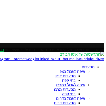
Please enter an Access Token
@2021 - התרשמות של איטו אבירם. האתר נבנה ע"י YBPmedia
בני
tagram
Pinterest
Google
Linkedin
Youtube
Email
Soundcloud
Rss
מסעדות
איפה לאכול בצפון
מסעדות צפון
בתי קפה
איפה לאכול במרכז
מסעדות מרכז
בתי קפה
איפה לאכול בדרום
מסעדות דרום