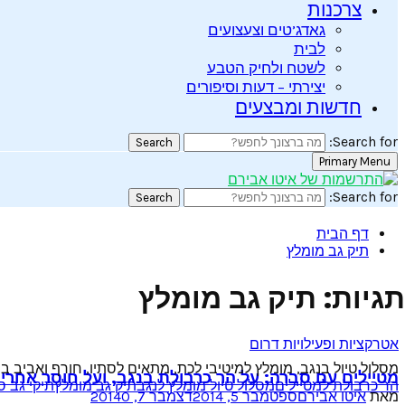
צרכנות
גאדג’טים וצעצועים
לבית
לשטח ולחיק הטבע
יצירתי – דעות וסיפורים
חדשות ומבצעים
Search for:
Search
Primary Menu
Search for:
Search
דף הבית
תיק גב מומלץ
תגיות: תיק גב מומלץ
אטרקציות ופעילויות דרום
מסלול טיול בנגב, מומלץ למיטיבי לכת, מתאים לסתיו, חורף ואביב ב
מטיילים עם סברה: על הר כרבולת בנגב, ועל חוסר אחרי
הר כרבולת למטיילים
מסלול טיול מומלץ לנגב
תיק גב מומלץ
תיקי גב 
מאת
איטו אבירם
ספטמבר 5, 2014
דצמבר 7, 2014
0