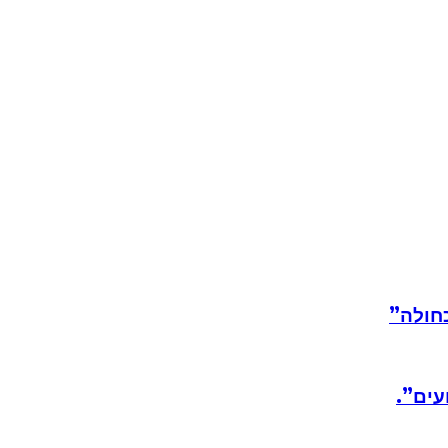
חולה”
עים”.