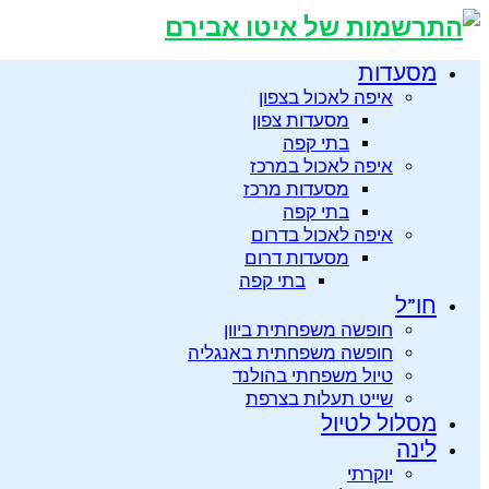
מסעדות
איפה לאכול בצפון
מסעדות צפון
בתי קפה
איפה לאכול במרכז
מסעדות מרכז
בתי קפה
איפה לאכול בדרום
מסעדות דרום
בתי קפה
חו”ל
חופשה משפחתית ביוון
חופשה משפחתית באנגליה
טיול משפחתי בהולנד
שייט תעלות בצרפת
מסלול לטיול
לינה
יוקרתי