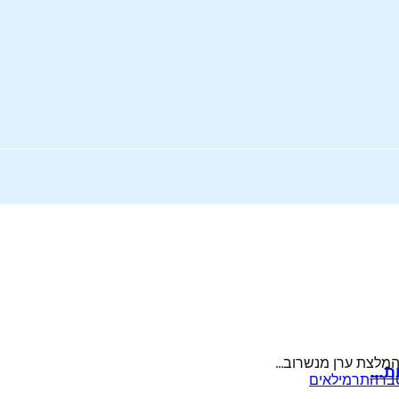
המלצת ערן מנשרוב...
ות…
סברה
תרמילאים