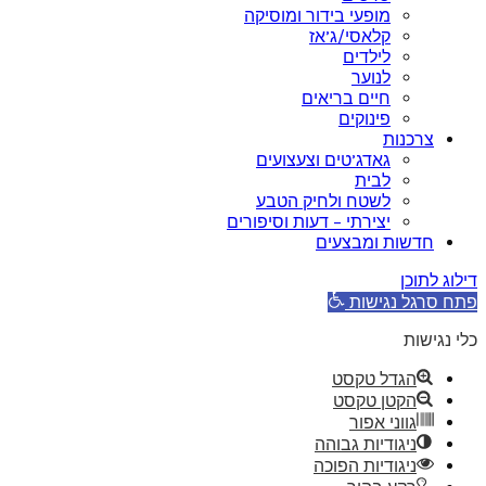
מופעי בידור ומוסיקה
קלאסי/ג’אז
לילדים
לנוער
חיים בריאים
פינוקים
צרכנות
גאדג’טים וצעצועים
לבית
לשטח ולחיק הטבע
יצירתי – דעות וסיפורים
חדשות ומבצעים
דילוג לתוכן
פתח סרגל נגישות
כלי נגישות
הגדל טקסט
הקטן טקסט
גווני אפור
ניגודיות גבוהה
ניגודיות הפוכה