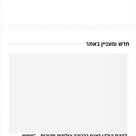
חדש ומעניין באתר
להקת קולבן דאנס בבכורה עולמית מקורית – “שמש