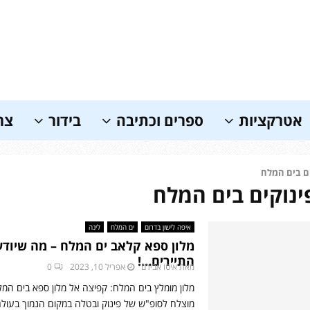
אטרקציות
ספרים וכתיבה
בידור
צר
ם בים המלח
ינוקים בים המלח
איפה לישון בדרום
ים המלח
לינה
מלון ספא קלאב ים המלח – מה שיודע
התיירים…!
מאת
איטו אבירם
אפריל 10, 2023
0
מלון מומלץ בים המלח: קפיצה אל מלון ספא בים המ
מוצלח לסופ"ש של פינוק ובטלה במקום הנמוך בעולם