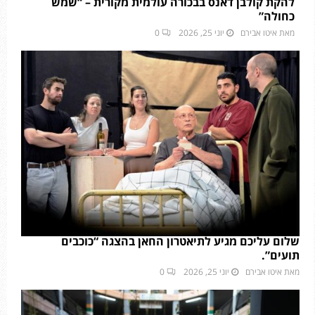
להקת קולבן דאנס בבכורה עולמית מקורית – “שמש
כחולה”
מאת
איטו אבירם
יוני 25, 2026
0
שלום עליכם מגיע לתיאטרון החאן בהצגה “כוכבים
תועים”.
מאת
איטו אבירם
יוני 25, 2026
0