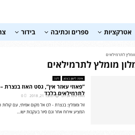
אטרקציות
ספרים וכתיבה
בידור
צר
ומלץ לתרמילאים
מלון מומלץ לתרמילאים
איפה לישון בצפון
לינה
”פאוזי עאזר אין”, גסט האוז בנצרת –
לתרמילאים בלבד
מאת
איטו אבירם
דצמבר 21, 2018
0
זול ומומלץ: בנצרת - לכו אל מקום אמיתי, עם קולות 
המציע אירוח אחר וגם סיור בעקבות ישו...