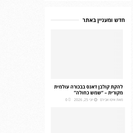
חדש ומעניין באתר
להקת קולבן דאנס בבכורה עולמית
מקורית – “שמש כחולה”
מאת
איטו אבירם
יוני 25, 2026
0