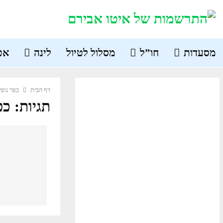
מסעדות
חו”ל
מסלול לטיול
לינה
אט
דף הבית
כפר נופש
תגיות: כפ