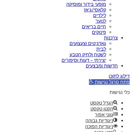
מופעי בידור ומוסיקה
קלאסי/ג’אז
לילדים
לנוער
חיים בריאים
פינוקים
צרכנות
גאדג’טים וצעצועים
לבית
לשטח ולחיק הטבע
יצירתי – דעות וסיפורים
חדשות ומבצעים
דילוג לתוכן
פתח סרגל נגישות
כלי נגישות
הגדל טקסט
הקטן טקסט
גווני אפור
ניגודיות גבוהה
ניגודיות הפוכה