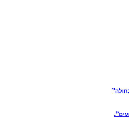
חולה”
עים”.