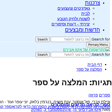
צרכנות
גאדג’טים וצעצועים
לבית
לשטח ולחיק הטבע
יצירתי – דעות וסיפורים
חדשות ומבצעים
Search for:
Search
Primary Menu
Search for:
Search
דף הבית
המלצה על ספר
תגיות: המלצה על ספר
ספרים
פרוזה
איילת צברי, פול אוסטר, ענת משיח, בנג'מין בלאק, יוני עופר ועוד -
ספרי קריאה חדשים ומומלצים
המלצה על ספר
מה כדאי לקנות בשבוע הספר
מה כדאי לקרוא
ספר קר
מאת
איטו אבירם
יוני 15, 2016
ספטמבר 3, 2016
0