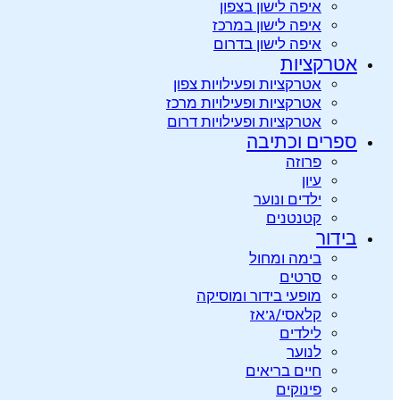
איפה לישון בצפון
איפה לישון במרכז
איפה לישון בדרום
אטרקציות
אטרקציות ופעילויות צפון
אטרקציות ופעילויות מרכז
אטרקציות ופעילויות דרום
ספרים וכתיבה
פרוזה
עיון
ילדים ונוער
קטנטנים
בידור
בימה ומחול
סרטים
מופעי בידור ומוסיקה
קלאסי/ג’אז
לילדים
לנוער
חיים בריאים
פינוקים