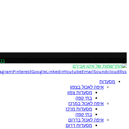
Please enter an Access Token
@2021 - התרשמות של איטו אבירם. האתר נבנה ע"י YBPmedia
בני
tagram
Pinterest
Google
Linkedin
Youtube
Email
Soundcloud
Rss
מסעדות
איפה לאכול בצפון
מסעדות צפון
בתי קפה
איפה לאכול במרכז
מסעדות מרכז
בתי קפה
איפה לאכול בדרום
מסעדות דרום