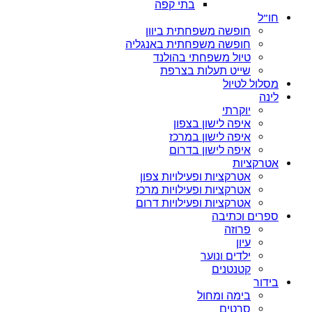
בתי קפה
חו”ל
חופשה משפחתית ביוון
חופשה משפחתית באנגליה
טיול משפחתי בהולנד
שייט תעלות בצרפת
מסלול לטיול
לינה
יוקרתי
איפה לישון בצפון
איפה לישון במרכז
איפה לישון בדרום
אטרקציות
אטרקציות ופעילויות צפון
אטרקציות ופעילויות מרכז
אטרקציות ופעילויות דרום
ספרים וכתיבה
פרוזה
עיון
ילדים ונוער
קטנטנים
בידור
בימה ומחול
סרטים