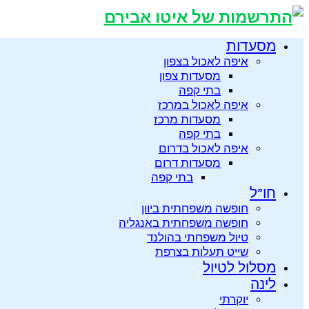
מסעדות
איפה לאכול בצפון
מסעדות צפון
בתי קפה
איפה לאכול במרכז
מסעדות מרכז
בתי קפה
איפה לאכול בדרום
מסעדות דרום
בתי קפה
חו”ל
חופשה משפחתית ביוון
חופשה משפחתית באנגליה
טיול משפחתי בהולנד
שייט תעלות בצרפת
מסלול לטיול
לינה
יוקרתי